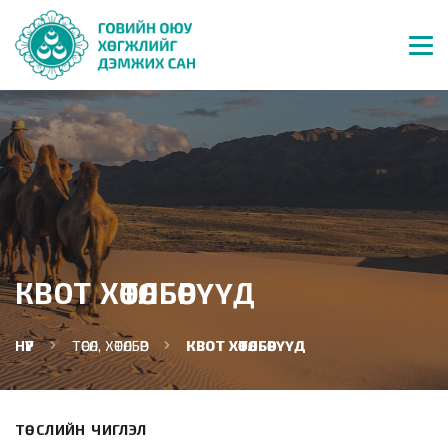
КВОТ ХӨТӨЛБӨРҮҮД
НҮҮР
ТӨСӨЛ, ХӨТӨЛБӨР
КВОТ ХӨТӨЛБӨРҮҮД
ТӨСЛИЙН ЧИГЛЭЛ