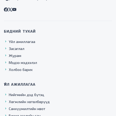
БИДНИЙ ТУХАЙ
Үйл ажиллагаа
Засаглал
Журам
Мэдээ мэдээлэл
Холбоо барих
ҮЙЛ АЖИЛЛАГАА
Нийгмийн дэд бүтэц
Хөгжлийн хөтөлбөрүүд
Санхүүжилтийн квот
Бичил зээлийн сан