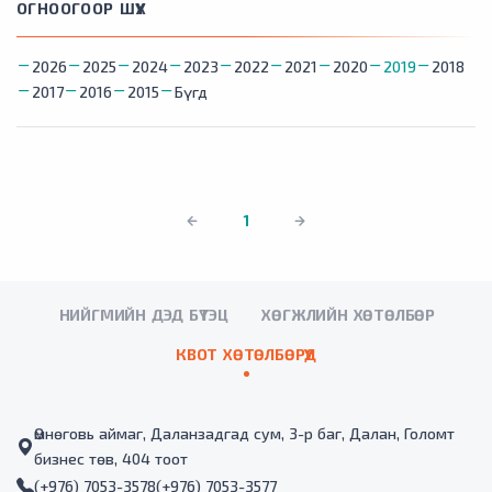
ОГНООГООР ШҮҮХ
2026
2025
2024
2023
2022
2021
2020
2019
2018
2017
2016
2015
Бүгд
1
НИЙГМИЙН ДЭД БҮТЭЦ
ХӨГЖЛИЙН ХӨТӨЛБӨР
КВОТ ХӨТӨЛБӨРҮҮД
Өмнөговь аймаг, Даланзадгад сум, 3-р баг, Далан, Голомт
бизнес төв, 404 тоот
(+976) 7053-3578
(+976) 7053-3577