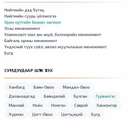
Нийгмийн дэд бүтэц
Нийгмийн суурь үйлчилгээ
Орон нутгийн бизнес хөгжил
Усны менежемент
Уламжлалт мал аж ахуй, бэлчээрийн менежмент
Байгаль орчны менежмент
Үндэсний түүх соёл, аялал жуулчлалын менежмент
Бүгд
СУМДУУДААР ШҮҮЖ ҮЗЭХ
Ханбогд
Баян-Овоо
Мандал-Овоо
Даланзадгад
Баяндалай
Булган
Гурвантэс
Манлай
Ноён
Номгон
Сэврэй
Ханхонгор
Хүрмэн
Цогт-Овоо
Цогтцэций
Бүгд