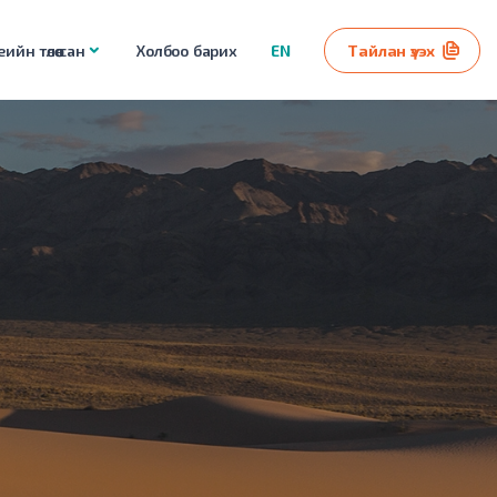
ийн төлөө сан
Холбоо барих
EN
Тайлан үзэх