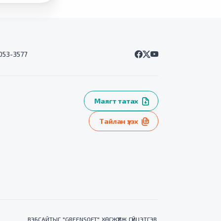
7053-3577
Маягт татах
Тайлан үзэх
ВЭБСАЙТ
ЫГ "
GREENSOFT
" ХӨГЖҮҮЛЖ ГҮЙЦЭТГЭВ.