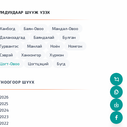
УМДУУДААР ШҮҮЖ ҮЗЭХ
Ханбогд
Баян-Овоо
Мандал-Овоо
Даланзадгад
Баяндалай
Булган
Гурвантэс
Манлай
Ноён
Номгон
Сэврэй
Ханхонгор
Хүрмэн
Цогт-Овоо
Цогтцэций
Бүгд
ГНООГООР ШҮҮХ
2026
2025
2024
2023
2022