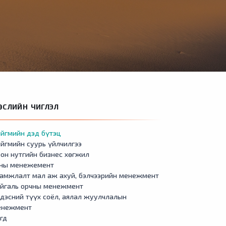
ӨСЛИЙН ЧИГЛЭЛ
йгмийн дэд бүтэц
йгмийн суурь үйлчилгээ
он нутгийн бизнес хөгжил
сны менежемент
амжлалт мал аж ахуй, бэлчээрийн менежмент
айгаль орчны менежмент
дэсний түүх соёл, аялал жуулчлалын
енежмент
гд