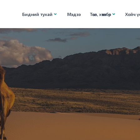
Бидний тухай
Мэдээ
Төсөл, хөтөлбөр
Хойч үе