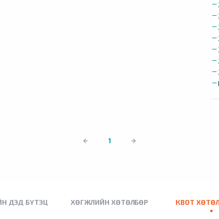
1
Н ДЭД БҮТЭЦ
ХӨГЖЛИЙН ХӨТӨЛБӨР
КВОТ ХӨТӨ