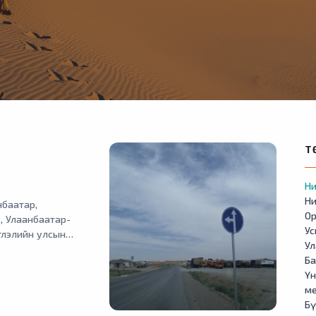
Т
Ни
Ни
баатар,
Ор
, Улаанбаатар-
У
глэлийн улсын
Ул
 тээврийн хэрэгсэл
Б
Үн
м
Бү