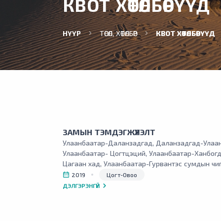
КВОТ ХӨТӨЛБӨРҮҮД
НҮҮР
ТӨСӨЛ, ХӨТӨЛБӨР
КВОТ ХӨТӨЛБӨРҮҮД
ЗАМЫН ТЭМДЭГЖҮҮЛЭЛТ
Улаанбаатар-Даланзадгад, Даланзадгад-Улаан
Улаанбаатар- Цогтцэций, Улаанбаатар-Ханбогд
Цагаан хад, Улаанбаатар-Гурвантэс сумдын чи
чанартай авто замаар өдөрт дунджаар 100-150
2019
Цогт-Овоо
зорчиж байна.
ДЭЛГЭРЭНГҮЙ