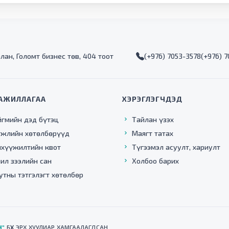
алан, Голомт бизнес төв, 404 тоот
(+976) 7053-3578
(+976) 
АЖИЛЛАГАА
ХЭРЭГЛЭГЧДЭД
йгмийн дэд бүтэц
Тайлан үзэх
гжлийн хөтөлбөрүүд
Маягт татах
нхүүжилтийн квот
Түгээмэл асуулт, хариулт
ил зээлийн сан
Холбоо барих
утны тэтгэлэгт хөтөлбөр
Н"
БҮХ ЭРХ ХУУЛИАР ХАМГААЛАГДСАН