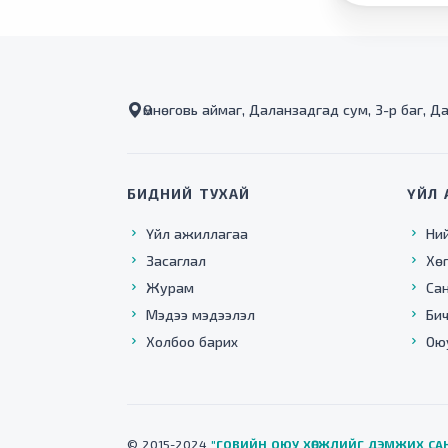
Өмнөговь аймаг, Даланзадгад сум, 3-р баг, Д
БИДНИЙ ТУХАЙ
ҮЙЛ 
Үйл ажиллагаа
Ни
Засаглал
Хө
Журам
Са
Мэдээ мэдээлэл
Бич
Холбоо барих
Ою
© 2015-2024
"ГОВИЙН ОЮУ ХӨГЖЛИЙГ ДЭМЖИХ СА