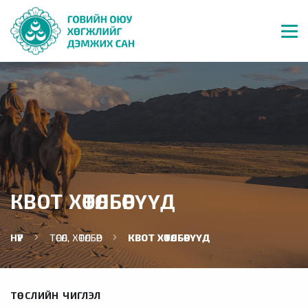
КВОТ ХӨТӨЛБӨРҮҮД
НҮҮР
ТӨСӨЛ, ХӨТӨЛБӨР
КВОТ ХӨТӨЛБӨРҮҮД
ТӨСЛИЙН ЧИГЛЭЛ