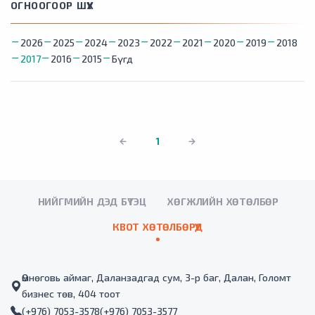
ОГНООГООР ШҮҮХ
2026
2025
2024
2023
2022
2021
2020
2019
2018
2017
2016
2015
Бүгд
1
НИЙГМИЙН ДЭД БҮТЭЦ
ХӨГЖЛИЙН ХӨТӨЛБӨР
КВОТ ХӨТӨЛБӨРҮҮД
Өмнөговь аймаг, Даланзадгад сум, 3-р баг, Далан, Голомт
бизнес төв, 404 тоот
(+976) 7053-3578
(+976) 7053-3577