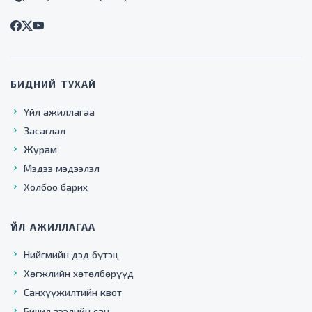
БИДНИЙ ТУХАЙ
Үйл ажиллагаа
Засаглал
Журам
Мэдээ мэдээлэл
Холбоо барих
ҮЙЛ АЖИЛЛАГАА
Нийгмийн дэд бүтэц
Хөгжлийн хөтөлбөрүүд
Санхүүжилтийн квот
Бичил зээлийн сан