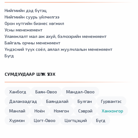
Нийгмийн дэд бүтэц
Нийгмийн суурь үйлчилгээ
Орон нутгийн бизнес хөгжил
Усны менежемент
Уламжлалт мал аж ахуй, бэлчээрийн менежмент
Байгаль орчны менежмент
Үндэсний түүх соёл, аялал жуулчлалын менежмент
Бүгд
СУМДУУДААР ШҮҮЖ ҮЗЭХ
Ханбогд
Баян-Овоо
Мандал-Овоо
Даланзадгад
Баяндалай
Булган
Гурвантэс
Манлай
Ноён
Номгон
Сэврэй
Ханхонгор
Хүрмэн
Цогт-Овоо
Цогтцэций
Бүгд