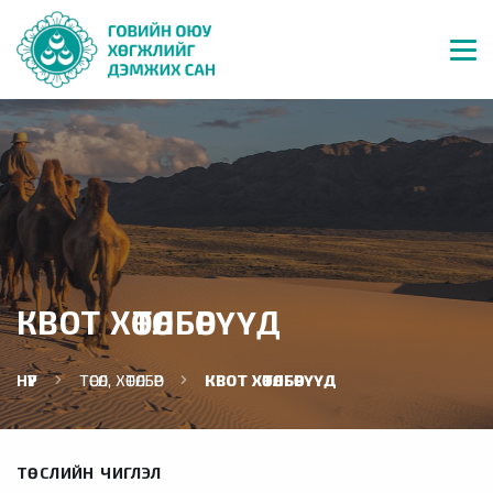
КВОТ ХӨТӨЛБӨРҮҮД
НҮҮР
ТӨСӨЛ, ХӨТӨЛБӨР
КВОТ ХӨТӨЛБӨРҮҮД
ТӨСЛИЙН ЧИГЛЭЛ