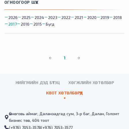
ОГНООГООР ШҮҮХ
2026
2025
2024
2023
2022
2021
2020
2019
2018
2017
2016
2015
Бүгд
1
НИЙГМИЙН ДЭД БҮТЭЦ
ХӨГЖЛИЙН ХӨТӨЛБӨР
КВОТ ХӨТӨЛБӨРҮҮД
Өмнөговь аймаг, Даланзадгад сум, 3-р баг, Далан, Голомт
бизнес төв, 404 тоот
(+976) 7053-3578
(+976) 7053-3577