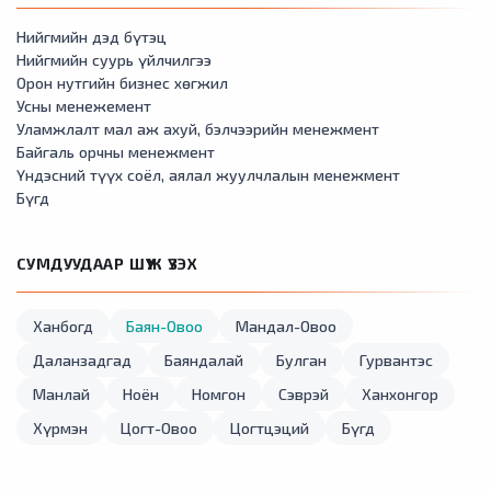
Нийгмийн дэд бүтэц
Нийгмийн суурь үйлчилгээ
Орон нутгийн бизнес хөгжил
Усны менежемент
Уламжлалт мал аж ахуй, бэлчээрийн менежмент
Байгаль орчны менежмент
Үндэсний түүх соёл, аялал жуулчлалын менежмент
Бүгд
СУМДУУДААР ШҮҮЖ ҮЗЭХ
Ханбогд
Баян-Овоо
Мандал-Овоо
Даланзадгад
Баяндалай
Булган
Гурвантэс
Манлай
Ноён
Номгон
Сэврэй
Ханхонгор
Хүрмэн
Цогт-Овоо
Цогтцэций
Бүгд