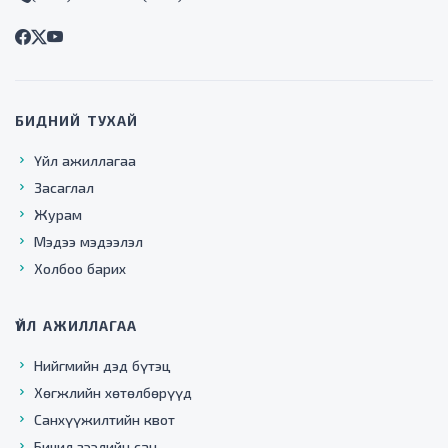
БИДНИЙ ТУХАЙ
Үйл ажиллагаа
Засаглал
Журам
Мэдээ мэдээлэл
Холбоо барих
ҮЙЛ АЖИЛЛАГАА
Нийгмийн дэд бүтэц
Хөгжлийн хөтөлбөрүүд
Санхүүжилтийн квот
Бичил зээлийн сан