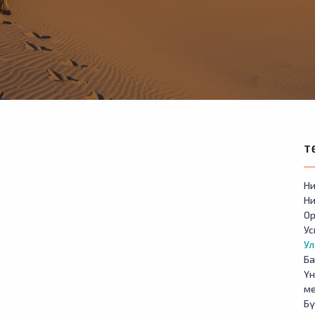
Т
Ни
Ни
Ор
У
Ул
Б
Үн
м
Бү