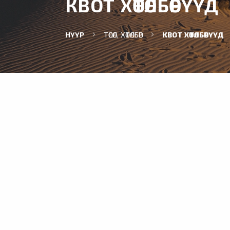
КВОТ ХӨТӨЛБӨРҮҮД
НҮҮР
ТӨСӨЛ, ХӨТӨЛБӨР
КВОТ ХӨТӨЛБӨРҮҮД