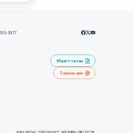
7053-3577
Маягт татах
Тайлан үзэх
ВЭБСАЙТ
ЫГ "
GREENSOFT
" ХӨГЖҮҮЛЖ ГҮЙЦЭТГЭВ.