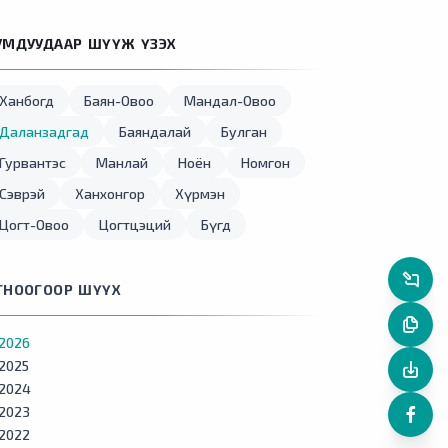
УМДУУДААР ШҮҮЖ ҮЗЭХ
Ханбогд
Баян-Овоо
Мандал-Овоо
Даланзадгад
Баяндалай
Булган
Гурвантэс
Манлай
Ноён
Номгон
Сэврэй
Ханхонгор
Хүрмэн
Цогт-Овоо
Цогтцэций
Бүгд
ГНООГООР ШҮҮХ
2026
2025
2024
2023
2022