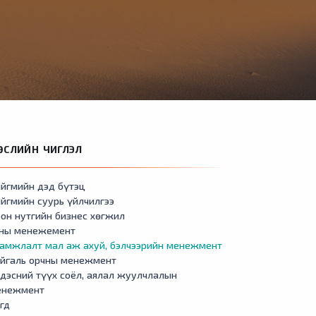
ӨСЛИЙН ЧИГЛЭЛ
йгмийн дэд бүтэц
йгмийн суурь үйлчилгээ
он нутгийн бизнес хөгжил
сны менежемент
амжлалт мал аж ахуй, бэлчээрийн менежмент
айгаль орчны менежмент
дэсний түүх соёл, аялал жуулчлалын
енежмент
гд