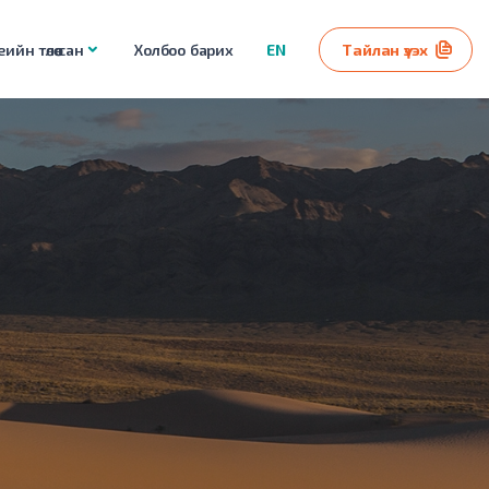
ийн төлөө сан
Холбоо барих
EN
Тайлан үзэх