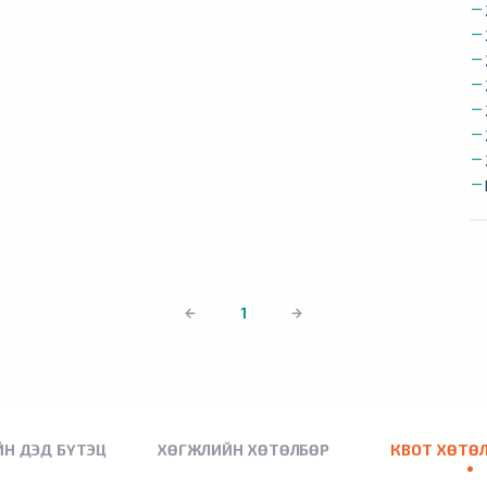
1
Н ДЭД БҮТЭЦ
ХӨГЖЛИЙН ХӨТӨЛБӨР
КВОТ ХӨТӨ