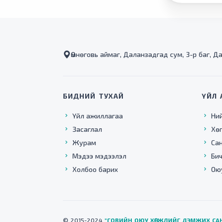
Өмнөговь аймаг, Даланзадгад сум, 3-р баг, Д
БИДНИЙ ТУХАЙ
ҮЙЛ 
Үйл ажиллагаа
Ни
Засаглал
Хө
Журам
Са
Мэдээ мэдээлэл
Бич
Холбоо барих
Ою
© 2015-2024
"ГОВИЙН ОЮУ ХӨГЖЛИЙГ ДЭМЖИХ СА