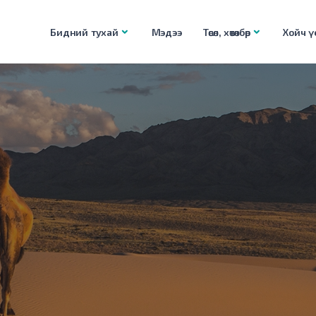
Бидний тухай
Мэдээ
Төсөл, хөтөлбөр
Хойч үе