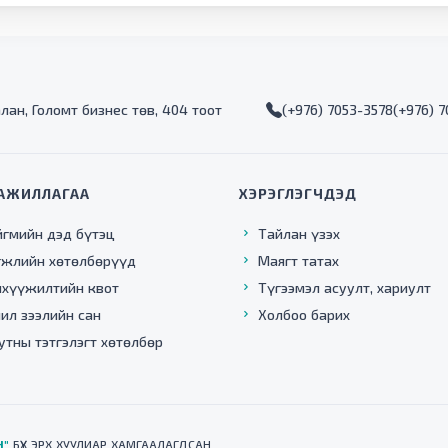
алан, Голомт бизнес төв, 404 тоот
(+976) 7053-3578
(+976) 
АЖИЛЛАГАА
ХЭРЭГЛЭГЧДЭД
йгмийн дэд бүтэц
Тайлан үзэх
гжлийн хөтөлбөрүүд
Маягт татах
нхүүжилтийн квот
Түгээмэл асуулт, хариулт
ил зээлийн сан
Холбоо барих
утны тэтгэлэгт хөтөлбөр
Н"
БҮХ ЭРХ ХУУЛИАР ХАМГААЛАГДСАН