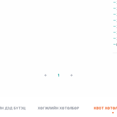
1
Н ДЭД БҮТЭЦ
ХӨГЖЛИЙН ХӨТӨЛБӨР
КВОТ ХӨТӨ