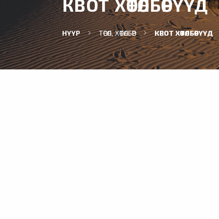
КВОТ ХӨТӨЛБӨРҮҮД
НҮҮР
ТӨСӨЛ, ХӨТӨЛБӨР
КВОТ ХӨТӨЛБӨРҮҮД