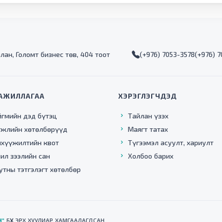
алан, Голомт бизнес төв, 404 тоот
(+976) 7053-3578
(+976) 
АЖИЛЛАГАА
ХЭРЭГЛЭГЧДЭД
йгмийн дэд бүтэц
Тайлан үзэх
гжлийн хөтөлбөрүүд
Маягт татах
нхүүжилтийн квот
Түгээмэл асуулт, хариулт
ил зээлийн сан
Холбоо барих
утны тэтгэлэгт хөтөлбөр
Н"
БҮХ ЭРХ ХУУЛИАР ХАМГААЛАГДСАН