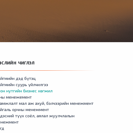
ӨСЛИЙН ЧИГЛЭЛ
йгмийн дэд бүтэц
йгмийн суурь үйлчилгээ
он нутгийн бизнес хөгжил
сны менежемент
амжлалт мал аж ахуй, бэлчээрийн менежмент
айгаль орчны менежмент
дэсний түүх соёл, аялал жуулчлалын
енежмент
гд