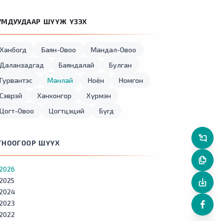
УМДУУДААР ШҮҮЖ ҮЗЭХ
Ханбогд
Баян-Овоо
Мандал-Овоо
Даланзадгад
Баяндалай
Булган
Гурвантэс
Манлай
Ноён
Номгон
Сэврэй
Ханхонгор
Хүрмэн
Цогт-Овоо
Цогтцэций
Бүгд
ГНООГООР ШҮҮХ
2026
2025
2024
2023
2022