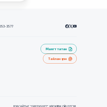
7053-3577
Маягт татах
Тайлан үзэх
ВЭБСАЙТ
ЫГ "
GREENSOFT
" ХӨГЖҮҮЛЖ ГҮЙЦЭТГЭВ.