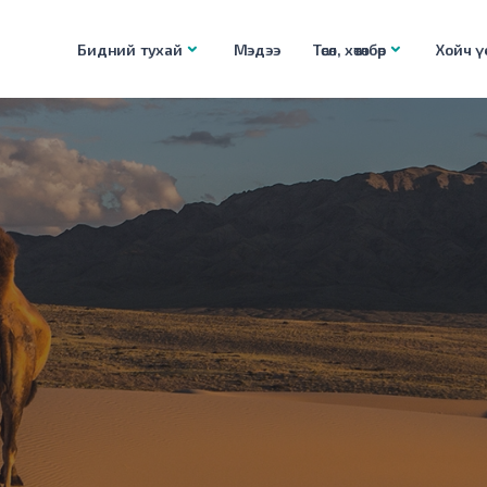
Бидний тухай
Мэдээ
Төсөл, хөтөлбөр
Хойч үе