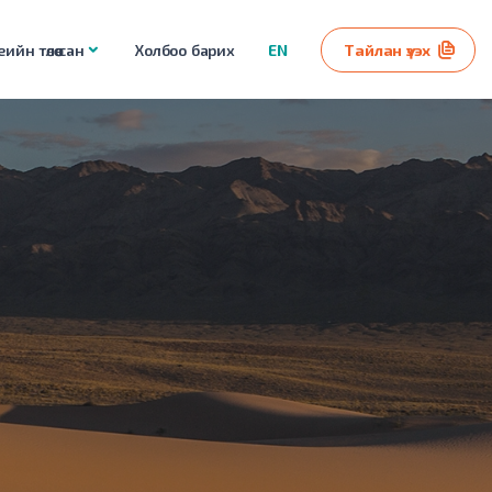
ийн төлөө сан
Холбоо барих
EN
Тайлан үзэх