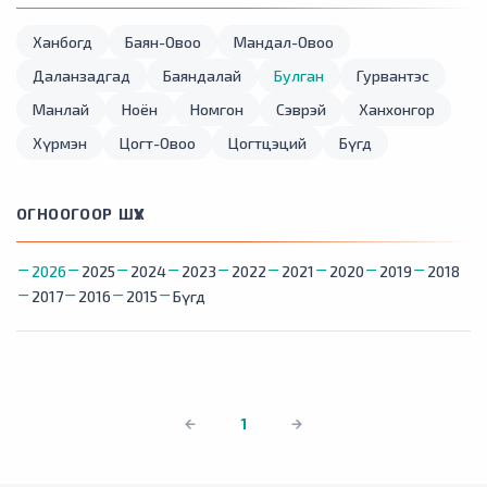
Ханбогд
Баян-Овоо
Мандал-Овоо
Даланзадгад
Баяндалай
Булган
Гурвантэс
Манлай
Ноён
Номгон
Сэврэй
Ханхонгор
Хүрмэн
Цогт-Овоо
Цогтцэций
Бүгд
ОГНООГООР ШҮҮХ
2026
2025
2024
2023
2022
2021
2020
2019
2018
2017
2016
2015
Бүгд
1