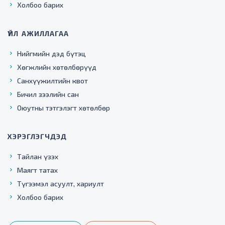
Холбоо барих
ҮЙЛ АЖИЛЛАГАА
Нийгмийн дэд бүтэц
Хөгжлийн хөтөлбөрүүд
Санхүүжилтийн квот
Бичил зээлийн сан
Оюутны тэтгэлэгт хөтөлбөр
ХЭРЭГЛЭГЧДЭД
Тайлан үзэх
Маягт татах
Түгээмэл асуулт, хариулт
Холбоо барих