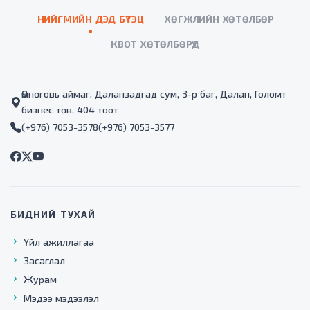
НИЙГМИЙН ДЭД БҮТЭЦ
ХӨГЖЛИЙН ХӨТӨЛБӨР
КВОТ ХӨТӨЛБӨРҮҮД
Өмнөговь аймаг, Даланзадгад сум, 3-р баг, Далан, Голомт
бизнес төв, 404 тоот
(+976) 7053-3578
(+976) 7053-3577
БИДНИЙ ТУХАЙ
Үйл ажиллагаа
Засаглал
Журам
Мэдээ мэдээлэл