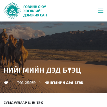
НИЙГМИЙН ДЭД БҮТЭЦ
НҮҮР
ТӨСӨЛ, ХӨТӨЛБӨР
НИЙГМИЙН ДЭД БҮТЭЦ
СУМДУУДААР ШҮҮЖ ҮЗЭХ