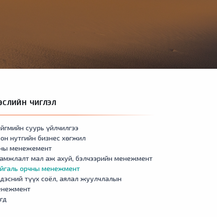
ӨСЛИЙН ЧИГЛЭЛ
йгмийн суурь үйлчилгээ
он нутгийн бизнес хөгжил
сны менежемент
амжлалт мал аж ахуй, бэлчээрийн менежмент
айгаль орчны менежмент
дэсний түүх соёл, аялал жуулчлалын
енежмент
гд