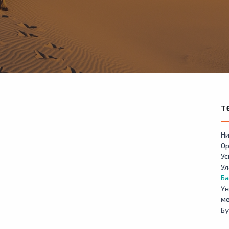
Т
Ни
Ор
У
Ул
Б
Үн
м
Бү