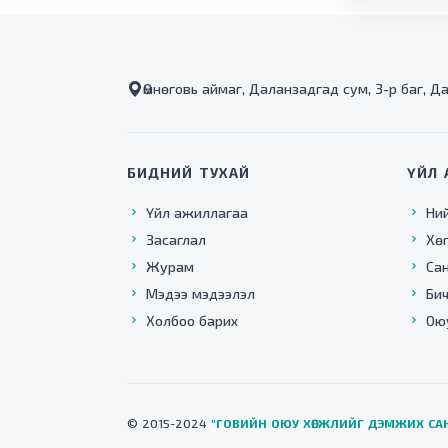
Өмнөговь аймаг, Даланзадгад сум, 3-р баг, Д
БИДНИЙ ТУХАЙ
ҮЙЛ 
Үйл ажиллагаа
Ни
Засаглал
Хө
Журам
Са
Мэдээ мэдээлэл
Бич
Холбоо барих
Ою
© 2015-2024
"ГОВИЙН ОЮУ ХӨГЖЛИЙГ ДЭМЖИХ СА