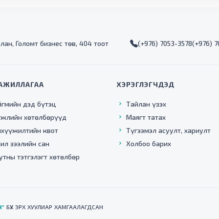
алан, Голомт бизнес төв, 404 тоот
(+976) 7053-3578
(+976) 
АЖИЛЛАГАА
ХЭРЭГЛЭГЧДЭД
йгмийн дэд бүтэц
Тайлан үзэх
гжлийн хөтөлбөрүүд
Маягт татах
нхүүжилтийн квот
Түгээмэл асуулт, хариулт
ил зээлийн сан
Холбоо барих
утны тэтгэлэгт хөтөлбөр
Н"
БҮХ ЭРХ ХУУЛИАР ХАМГААЛАГДСАН