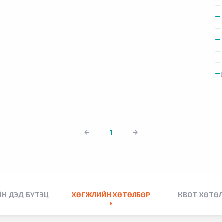
1
Н ДЭД БҮТЭЦ
ХӨГЖЛИЙН ХӨТӨЛБӨР
КВОТ ХӨТӨ