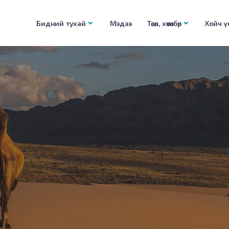
Бидний тухай
Мэдээ
Төсөл, хөтөлбөр
Хойч үе