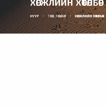
ХӨГЖЛИЙН ХӨТӨЛБӨР
НҮҮР
ТӨСӨЛ, ХӨТӨЛБӨР
ХӨГЖЛИЙН ХӨТӨЛБӨР