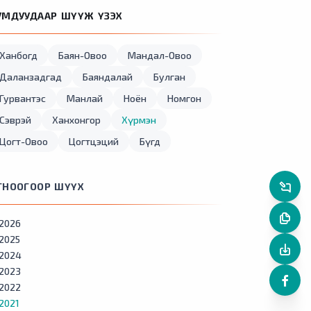
УМДУУДААР ШҮҮЖ ҮЗЭХ
Ханбогд
Баян-Овоо
Мандал-Овоо
Даланзадгад
Баяндалай
Булган
Гурвантэс
Манлай
Ноён
Номгон
Сэврэй
Ханхонгор
Хүрмэн
Цогт-Овоо
Цогтцэций
Бүгд
ГНООГООР ШҮҮХ
2026
2025
2024
2023
2022
2021