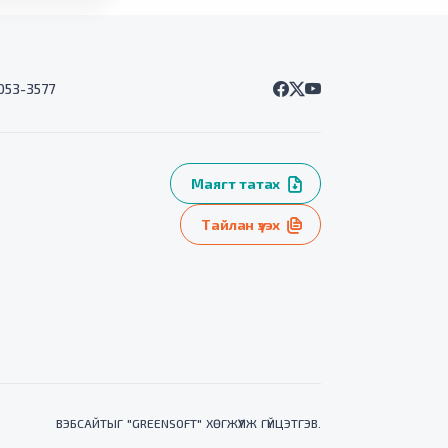
7053-3577
Маягт татах
Тайлан үзэх
ВЭБСАЙТ
ЫГ "
GREENSOFT
" ХӨГЖҮҮЛЖ ГҮЙЦЭТГЭВ.