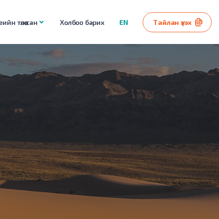
ийн төлөө сан
Холбоо барих
EN
Тайлан үзэх