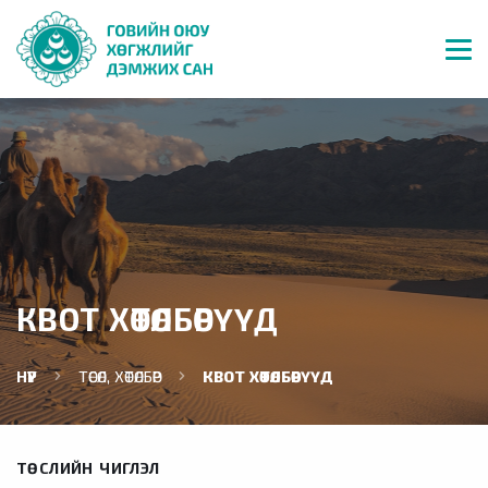
КВОТ ХӨТӨЛБӨРҮҮД
НҮҮР
ТӨСӨЛ, ХӨТӨЛБӨР
КВОТ ХӨТӨЛБӨРҮҮД
ТӨСЛИЙН ЧИГЛЭЛ