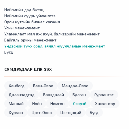
Нийгмийн дэд бүтэц
Нийгмийн суурь үйлчилгээ
Орон нутгийн бизнес хөгжил
Усны менежемент
Уламжлалт мал аж ахуй, бэлчээрийн менежмент
Байгаль орчны менежмент
Үндэсний түүх соёл, аялал жуулчлалын менежмент
Бүгд
СУМДУУДААР ШҮҮЖ ҮЗЭХ
Ханбогд
Баян-Овоо
Мандал-Овоо
Даланзадгад
Баяндалай
Булган
Гурвантэс
Манлай
Ноён
Номгон
Сэврэй
Ханхонгор
Хүрмэн
Цогт-Овоо
Цогтцэций
Бүгд