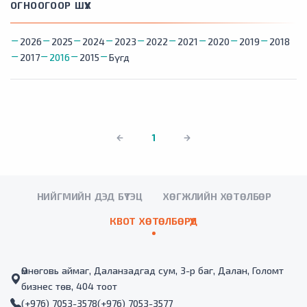
ОГНООГООР ШҮҮХ
2026
2025
2024
2023
2022
2021
2020
2019
2018
2017
2016
2015
Бүгд
1
НИЙГМИЙН ДЭД БҮТЭЦ
ХӨГЖЛИЙН ХӨТӨЛБӨР
КВОТ ХӨТӨЛБӨРҮҮД
Өмнөговь аймаг, Даланзадгад сум, 3-р баг, Далан, Голомт
бизнес төв, 404 тоот
(+976) 7053-3578
(+976) 7053-3577