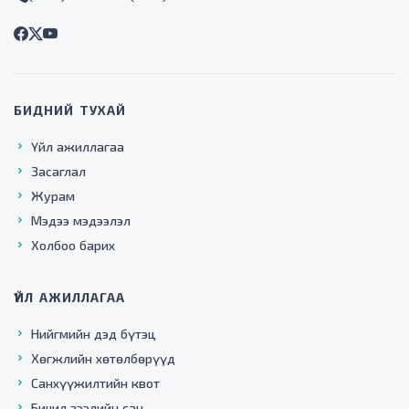
БИДНИЙ ТУХАЙ
Үйл ажиллагаа
Засаглал
Журам
Мэдээ мэдээлэл
Холбоо барих
ҮЙЛ АЖИЛЛАГАА
Нийгмийн дэд бүтэц
Хөгжлийн хөтөлбөрүүд
Санхүүжилтийн квот
Бичил зээлийн сан