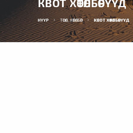
КВОТ ХӨТӨЛБӨРҮҮД
НҮҮР
ТӨСӨЛ, ХӨТӨЛБӨР
КВОТ ХӨТӨЛБӨРҮҮД