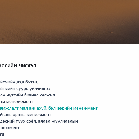
ӨСЛИЙН ЧИГЛЭЛ
йгмийн дэд бүтэц
йгмийн суурь үйлчилгээ
он нутгийн бизнес хөгжил
сны менежемент
амжлалт мал аж ахуй, бэлчээрийн менежмент
айгаль орчны менежмент
дэсний түүх соёл, аялал жуулчлалын
енежмент
гд