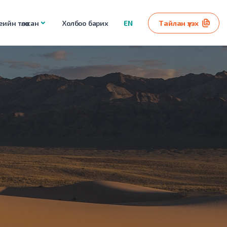
ийн төлөө сан
Холбоо барих
EN
Тайлан үзэх