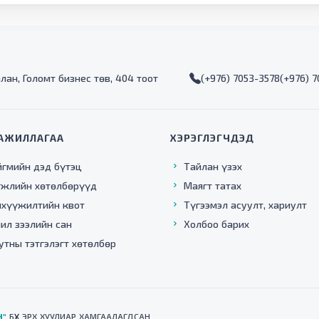
алан, Голомт бизнес төв, 404 тоот
(+976) 7053-3578
(+976) 
АЖИЛЛАГАА
ХЭРЭГЛЭГЧДЭД
йгмийн дэд бүтэц
Тайлан үзэх
гжлийн хөтөлбөрүүд
Маягт татах
нхүүжилтийн квот
Түгээмэл асуулт, хариулт
ил зээлийн сан
Холбоо барих
утны тэтгэлэгт хөтөлбөр
Н"
БҮХ ЭРХ ХУУЛИАР ХАМГААЛАГДСАН