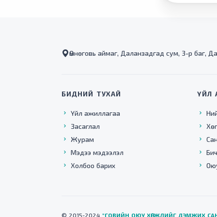
Өмнөговь аймаг, Даланзадгад сум, 3-р баг, Д
БИДНИЙ ТУХАЙ
ҮЙЛ 
Үйл ажиллагаа
Ни
Засаглал
Хө
Журам
Са
Мэдээ мэдээлэл
Бич
Холбоо барих
Ою
© 2015-2024
"ГОВИЙН ОЮУ ХӨГЖЛИЙГ ДЭМЖИХ СА