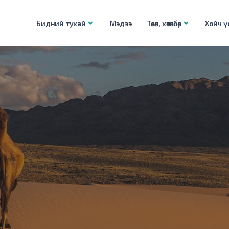
Бидний тухай
Мэдээ
Төсөл, хөтөлбөр
Хойч үе