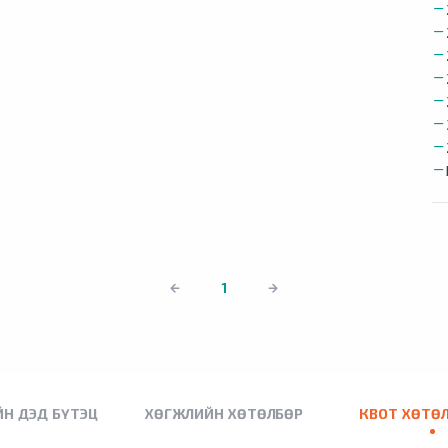
1
Н ДЭД БҮТЭЦ
ХӨГЖЛИЙН ХӨТӨЛБӨР
КВОТ ХӨТӨ