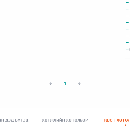
1
Н ДЭД БҮТЭЦ
ХӨГЖЛИЙН ХӨТӨЛБӨР
КВОТ ХӨТӨ