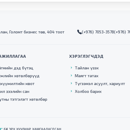
алан, Голомт бизнес төв, 404 тоот
(+976) 7053-3578
(+976) 
АЖИЛЛАГАА
ХЭРЭГЛЭГЧДЭД
йгмийн дэд бүтэц
Тайлан үзэх
гжлийн хөтөлбөрүүд
Маягт татах
нхүүжилтийн квот
Түгээмэл асуулт, хариулт
ил зээлийн сан
Холбоо барих
утны тэтгэлэгт хөтөлбөр
Н"
БҮХ ЭРХ ХУУЛИАР ХАМГААЛАГДСАН