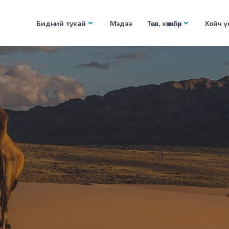
Бидний тухай
Мэдээ
Төсөл, хөтөлбөр
Хойч үе