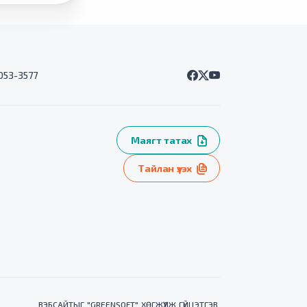
7053-3577
Маягт татах
Тайлан үзэх
ВЭБСАЙТ
ЫГ "
GREENSOFT
" ХӨГЖҮҮЛЖ ГҮЙЦЭТГЭВ.