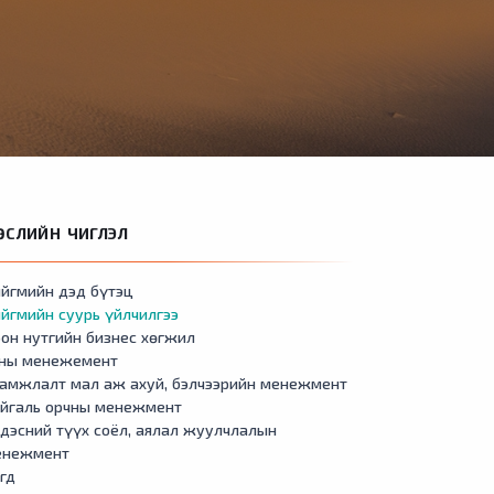
ӨСЛИЙН ЧИГЛЭЛ
йгмийн дэд бүтэц
йгмийн суурь үйлчилгээ
он нутгийн бизнес хөгжил
сны менежемент
амжлалт мал аж ахуй, бэлчээрийн менежмент
айгаль орчны менежмент
дэсний түүх соёл, аялал жуулчлалын
енежмент
гд