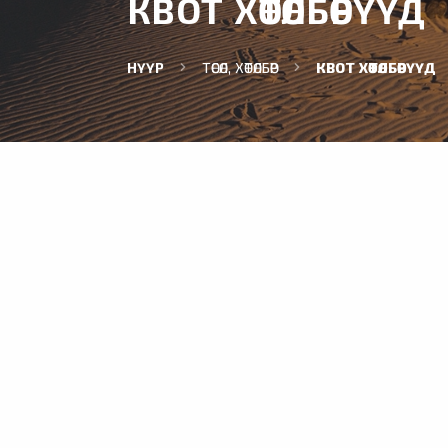
КВОТ ХӨТӨЛБӨРҮҮД
НҮҮР
ТӨСӨЛ, ХӨТӨЛБӨР
КВОТ ХӨТӨЛБӨРҮҮД