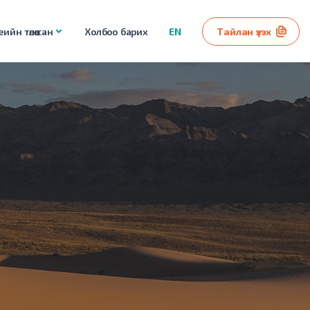
ийн төлөө сан
Холбоо барих
EN
Тайлан үзэх