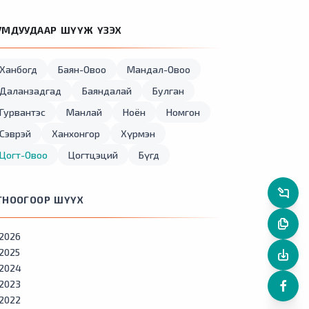
УМДУУДААР ШҮҮЖ ҮЗЭХ
Ханбогд
Баян-Овоо
Мандал-Овоо
Даланзадгад
Баяндалай
Булган
Гурвантэс
Манлай
Ноён
Номгон
Сэврэй
Ханхонгор
Хүрмэн
Цогт-Овоо
Цогтцэций
Бүгд
ГНООГООР ШҮҮХ
2026
2025
2024
2023
2022