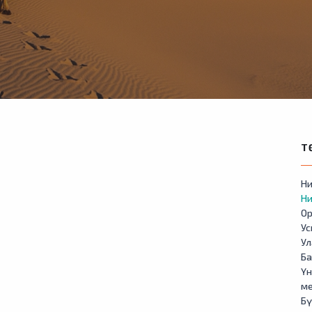
Т
Ни
Ни
Ор
У
Ул
Б
Үн
м
Бү