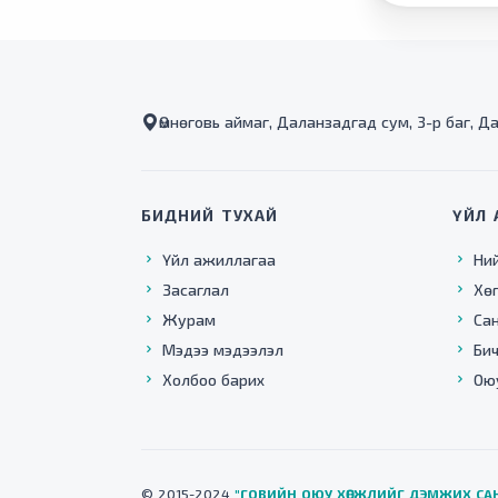
Өмнөговь аймаг, Даланзадгад сум, 3-р баг, Д
БИДНИЙ ТУХАЙ
ҮЙЛ 
Үйл ажиллагаа
Ни
Засаглал
Хө
Журам
Са
Мэдээ мэдээлэл
Бич
Холбоо барих
Ою
© 2015-2024
"ГОВИЙН ОЮУ ХӨГЖЛИЙГ ДЭМЖИХ СА