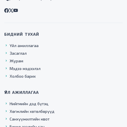
БИДНИЙ ТУХАЙ
Үйл ажиллагаа
Засаглал
Журам
Мэдээ мэдээлэл
Холбоо барих
ҮЙЛ АЖИЛЛАГАА
Нийгмийн дэд бүтэц
Хөгжлийн хөтөлбөрүүд
Санхүүжилтийн квот
Бичил зээлийн сан