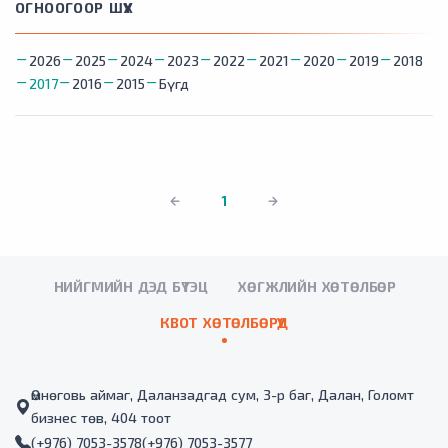
ОГНООГООР ШҮҮХ
2026
2025
2024
2023
2022
2021
2020
2019
2018
2017
2016
2015
Бүгд
1
НИЙГМИЙН ДЭД БҮТЭЦ
ХӨГЖЛИЙН ХӨТӨЛБӨР
КВОТ ХӨТӨЛБӨРҮҮД
Өмнөговь аймаг, Даланзадгад сум, 3-р баг, Далан, Голомт
бизнес төв, 404 тоот
(+976) 7053-3578
(+976) 7053-3577