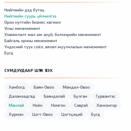
Нийгмийн дэд бүтэц
Нийгмийн суурь үйлчилгээ
Орон нутгийн бизнес хөгжил
Усны менежемент
Уламжлалт мал аж ахуй, бэлчээрийн менежмент
Байгаль орчны менежмент
Үндэсний түүх соёл, аялал жуулчлалын менежмент
Бүгд
СУМДУУДААР ШҮҮЖ ҮЗЭХ
Ханбогд
Баян-Овоо
Мандал-Овоо
Даланзадгад
Баяндалай
Булган
Гурвантэс
Манлай
Ноён
Номгон
Сэврэй
Ханхонгор
Хүрмэн
Цогт-Овоо
Цогтцэций
Бүгд