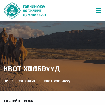
КВОТ ХӨТӨЛБӨРҮҮД
НҮҮР
ТӨСӨЛ, ХӨТӨЛБӨР
КВОТ ХӨТӨЛБӨРҮҮД
ТӨСЛИЙН ЧИГЛЭЛ