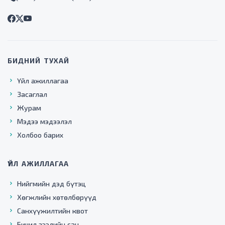
БИДНИЙ ТУХАЙ
Үйл ажиллагаа
Засаглал
Журам
Мэдээ мэдээлэл
Холбоо барих
ҮЙЛ АЖИЛЛАГАА
Нийгмийн дэд бүтэц
Хөгжлийн хөтөлбөрүүд
Санхүүжилтийн квот
Бичил зээлийн сан