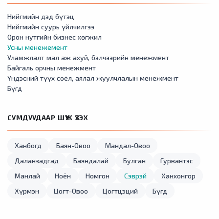
Нийгмийн дэд бүтэц
Нийгмийн суурь үйлчилгээ
Орон нутгийн бизнес хөгжил
Усны менежемент
Уламжлалт мал аж ахуй, бэлчээрийн менежмент
Байгаль орчны менежмент
Үндэсний түүх соёл, аялал жуулчлалын менежмент
Бүгд
СУМДУУДААР ШҮҮЖ ҮЗЭХ
Ханбогд
Баян-Овоо
Мандал-Овоо
Даланзадгад
Баяндалай
Булган
Гурвантэс
Манлай
Ноён
Номгон
Сэврэй
Ханхонгор
Хүрмэн
Цогт-Овоо
Цогтцэций
Бүгд