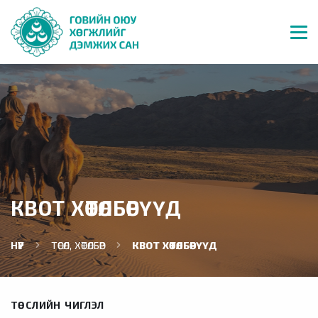
КВОТ ХӨТӨЛБӨРҮҮД
НҮҮР
ТӨСӨЛ, ХӨТӨЛБӨР
КВОТ ХӨТӨЛБӨРҮҮД
ТӨСЛИЙН ЧИГЛЭЛ