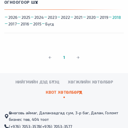
ОГНООГООР ШҮҮХ
2026
2025
2024
2023
2022
2021
2020
2019
2018
2017
2016
2015
Бүгд
1
НИЙГМИЙН ДЭД БҮТЭЦ
ХӨГЖЛИЙН ХӨТӨЛБӨР
КВОТ ХӨТӨЛБӨРҮҮД
Өмнөговь аймаг, Даланзадгад сум, 3-р баг, Далан, Голомт
бизнес төв, 404 тоот
(+976) 7053-3578
(+976) 7053-3577