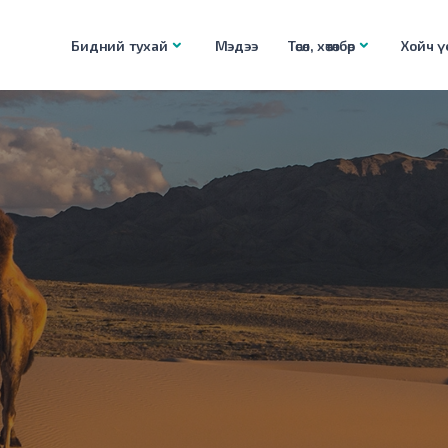
Бидний тухай
Мэдээ
Төсөл, хөтөлбөр
Хойч үе