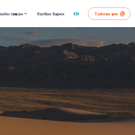
ийн төлөө сан
Холбоо барих
EN
Тайлан үзэх