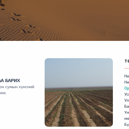
Т
Ни
А БАРИХ
Ни
он сумын хүнсний
Ор
 юм.
У
Ул
Б
Үн
м
Бү