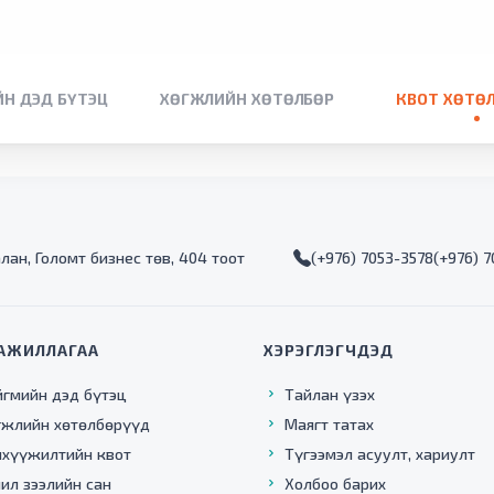
Н ДЭД БҮТЭЦ
ХӨГЖЛИЙН ХӨТӨЛБӨР
КВОТ ХӨТӨ
алан, Голомт бизнес төв, 404 тоот
(+976) 7053-3578
(+976) 
АЖИЛЛАГАА
ХЭРЭГЛЭГЧДЭД
йгмийн дэд бүтэц
Тайлан үзэх
гжлийн хөтөлбөрүүд
Маягт татах
нхүүжилтийн квот
Түгээмэл асуулт, хариулт
ил зээлийн сан
Холбоо барих