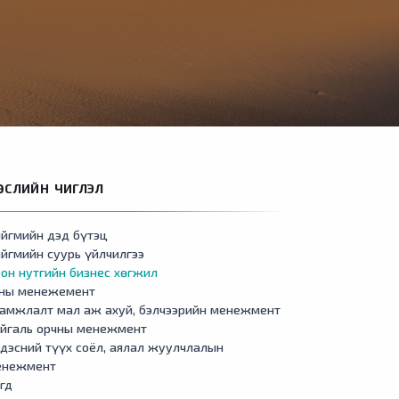
ӨСЛИЙН ЧИГЛЭЛ
йгмийн дэд бүтэц
йгмийн суурь үйлчилгээ
он нутгийн бизнес хөгжил
сны менежемент
амжлалт мал аж ахуй, бэлчээрийн менежмент
айгаль орчны менежмент
дэсний түүх соёл, аялал жуулчлалын
енежмент
гд