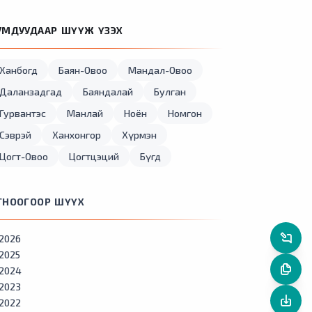
УМДУУДААР ШҮҮЖ ҮЗЭХ
Ханбогд
Баян-Овоо
Мандал-Овоо
Даланзадгад
Баяндалай
Булган
Гурвантэс
Манлай
Ноён
Номгон
Сэврэй
Ханхонгор
Хүрмэн
Цогт-Овоо
Цогтцэций
Бүгд
ГНООГООР ШҮҮХ
2026
2025
2024
2023
2022