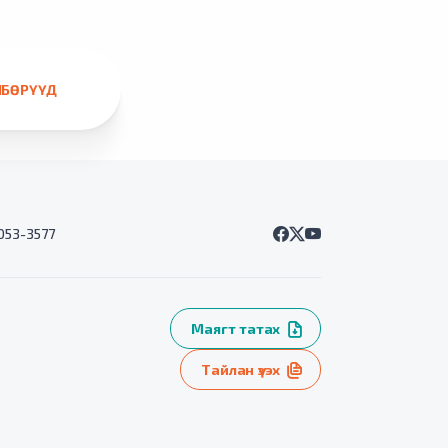
ЛБӨРҮҮД
7053-3577
Маягт татах
Тайлан үзэх