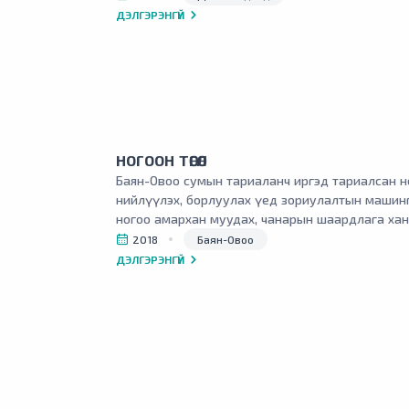
ДЭЛГЭРЭНГҮЙ
НОГООН ТӨГӨЛ
Баян-Овоо сумын тариаланч иргэд тариалсан н
нийлүүлэх, борлуулах үед зориулалтын машинг
ногоо амархан муудах, чанарын шаардлага хан
зэргээр алдагдал их хүлээдэг нь тариаланч ир
2018
Баян-Овоо
үнэлэмжийг бууруулж, эдийн засгийн хувьд х
ДЭЛГЭРЭНГҮЙ
байна.