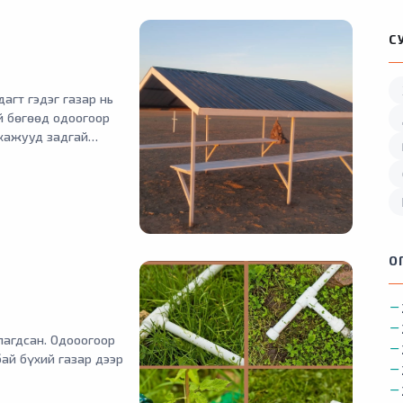
С
агт гэдэг газар нь
й бөгөөд одоогоор
 хажууд задгай
 гаралтай
рлуулдаг бөгөөд
ллагаа явуулж
О
лагдсан. Одооогоор
ай бүхий газар дээр