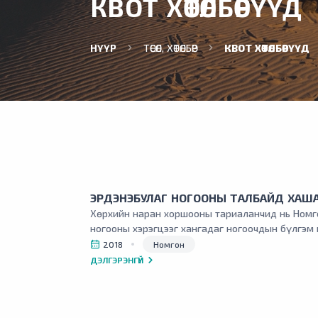
КВОТ ХӨТӨЛБӨРҮҮД
НҮҮР
ТӨСӨЛ, ХӨТӨЛБӨР
КВОТ ХӨТӨЛБӨРҮҮД
ЭРДЭНЭБУЛАГ НОГООНЫ ТАЛБАЙД ХАША
Хөрхийн наран хоршооны тариаланчид нь Номг
ногооны хэрэгцээг хангадаг ногоочдын бүлгэм
2018
Номгон
ДЭЛГЭРЭНГҮЙ