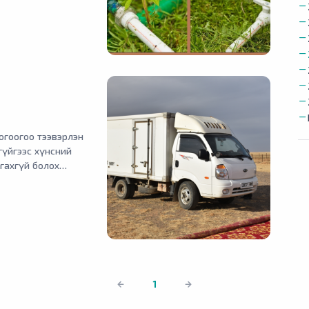
огоогоо тээвэрлэн
үйгээс хүнсний
гахгүй болох
гэдийн хөдөлмөрийн
охирол учруулж
1