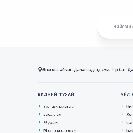
НИЙГМИЙ
Өмнөговь аймаг, Даланзадгад сум, 3-р баг, Д
БИДНИЙ ТУХАЙ
ҮЙЛ 
Үйл ажиллагаа
Ни
Засаглал
Хө
Журам
Са
Мэдээ мэдээлэл
Бич