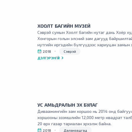
ХООЛТ БАГИЙН МУЗЕЙ
Сэврэй сумын Хоолт багийн нутаг дахь Хоёр худ
Хонгорын голын элсний зам дагууд байршилта
нутгийн иргэдийн бүлгүүдээс хариуцан замын
модон ширээн дээр гар урлалын бүтээл, малын
2018
Сэврэй
бүтээгдэхүүнээ жуулчдад сурталчлан зарж бо
ДЭЛГЭРЭНГҮЙ
урин дулааны улирлуудад тасралтгүй үйл ажи
байна.
УС АМЬДРАЛЫН ЭХ БУЛАГ
Диваажингийн зам хоршоо нь 2014 онд байгуу
хоршооны эзэмшлийн 12,000 метр квадрат талб
20 өрх газар тариалан эрхэлж байна.
2018
Даланзадгад