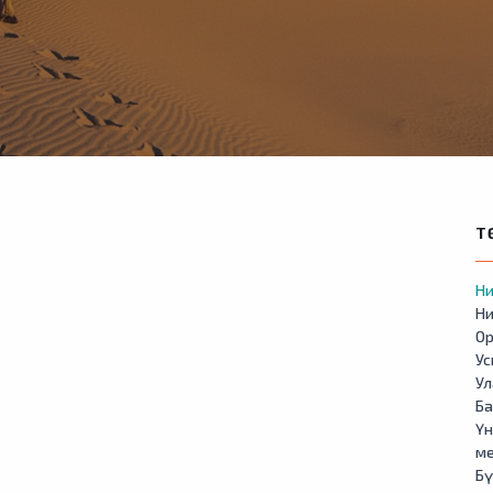
Т
Ни
Ни
Ор
У
Ул
Б
Үн
м
Бү