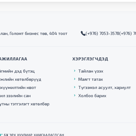
алан, Голомт бизнес төв, 404 тоот
(+976) 7053-3578
(+976) 
АЖИЛЛАГАА
ХЭРЭГЛЭГЧДЭД
йгмийн дэд бүтэц
Тайлан үзэх
гжлийн хөтөлбөрүүд
Маягт татах
нхүүжилтийн квот
Түгээмэл асуулт, хариулт
ил зээлийн сан
Холбоо барих
утны тэтгэлэгт хөтөлбөр
Н"
БҮХ ЭРХ ХУУЛИАР ХАМГААЛАГДСАН