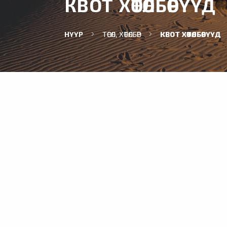
КВОТ ХӨТӨЛБӨРҮҮД
НҮҮР
ТӨСӨЛ, ХӨТӨЛБӨР
КВОТ ХӨТӨЛБӨРҮҮД