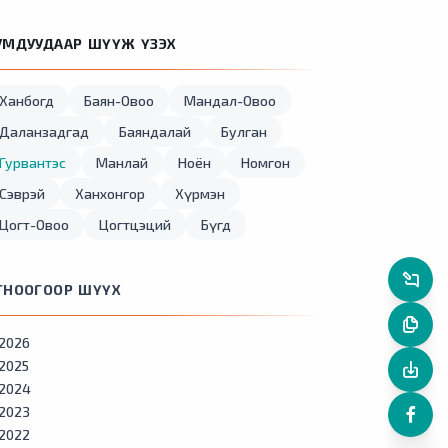
УМДУУДААР ШҮҮЖ ҮЗЭХ
Ханбогд
Баян-Овоо
Мандал-Овоо
Даланзадгад
Баяндалай
Булган
Гурвантэс
Манлай
Ноён
Номгон
Сэврэй
Ханхонгор
Хүрмэн
Цогт-Овоо
Цогтцэций
Бүгд
ГНООГООР ШҮҮХ
2026
2025
2024
2023
2022