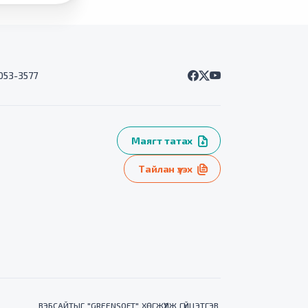
7053-3577
Маягт татах
Тайлан үзэх
ВЭБСАЙТ
ЫГ "
GREENSOFT
" ХӨГЖҮҮЛЖ ГҮЙЦЭТГЭВ.