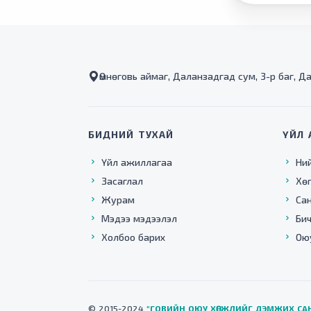
Өмнөговь аймаг, Даланзадгад сум, 3-р баг, Д
БИДНИЙ ТУХАЙ
ҮЙЛ 
Үйл ажиллагаа
Ни
Засаглал
Хө
Журам
Са
Мэдээ мэдээлэл
Бич
Холбоо барих
Ою
© 2015-2024
"ГОВИЙН ОЮУ ХӨГЖЛИЙГ ДЭМЖИХ СА