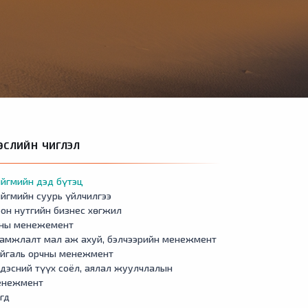
ӨСЛИЙН ЧИГЛЭЛ
йгмийн дэд бүтэц
йгмийн суурь үйлчилгээ
он нутгийн бизнес хөгжил
сны менежемент
амжлалт мал аж ахуй, бэлчээрийн менежмент
айгаль орчны менежмент
дэсний түүх соёл, аялал жуулчлалын
енежмент
гд