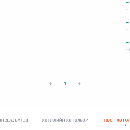
1
Н ДЭД БҮТЭЦ
ХӨГЖЛИЙН ХӨТӨЛБӨР
КВОТ ХӨТӨ