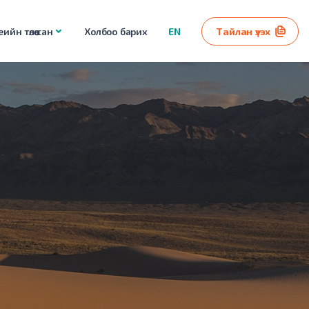
ийн төлөө сан
Холбоо барих
EN
Тайлан үзэх