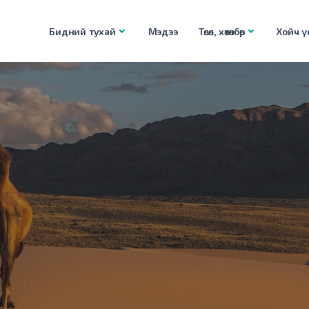
Бидний тухай
Мэдээ
Төсөл, хөтөлбөр
Хойч үе