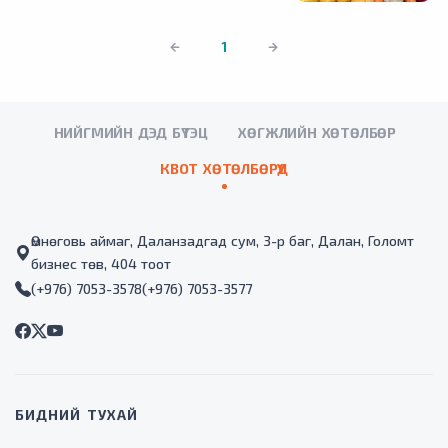
1
НИЙГМИЙН ДЭД БҮТЭЦ
ХӨГЖЛИЙН ХӨТӨЛБӨР
КВОТ ХӨТӨЛБӨРҮҮД
Өмнөговь аймаг, Даланзадгад сум, 3-р баг, Далан, Голомт
бизнес төв, 404 тоот
(+976) 7053-3578
(+976) 7053-3577
БИДНИЙ ТУХАЙ