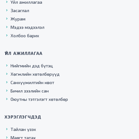
Үйл ажиллагаа
Засаглал
Журам
Мэдээ мэдээлэл
Холбоо барих
ҮЙЛ АЖИЛЛАГАА
Нийгмийн дэд бүтэц
Хөгжлийн хөтөлбөрүүд
Санхүүжилтийн квот
Бичил зээлийн сан
Оюутны тэтгэлэгт хөтөлбөр
ХЭРЭГЛЭГЧДЭД
Тайлан үзэх
Маягт татах