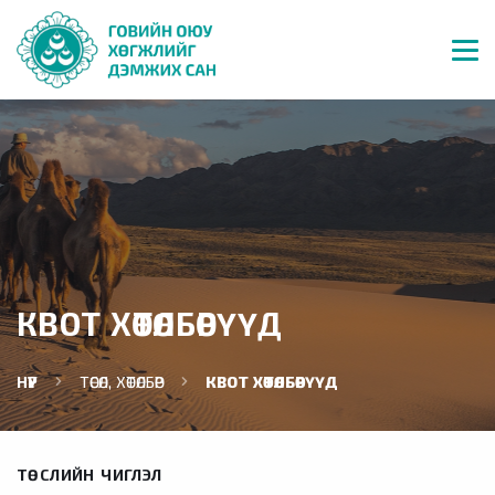
КВОТ ХӨТӨЛБӨРҮҮД
НҮҮР
ТӨСӨЛ, ХӨТӨЛБӨР
КВОТ ХӨТӨЛБӨРҮҮД
ТӨСЛИЙН ЧИГЛЭЛ