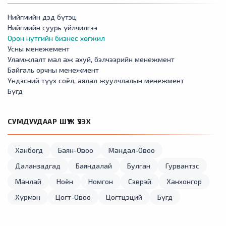
Нийгмийн дэд бүтэц
Нийгмийн суурь үйлчилгээ
Орон нутгийн бизнес хөгжил
Усны менежемент
Уламжлалт мал аж ахуй, бэлчээрийн менежмент
Байгаль орчны менежмент
Үндэсний түүх соёл, аялал жуулчлалын менежмент
Бүгд
СУМДУУДААР ШҮҮЖ ҮЗЭХ
Ханбогд
Баян-Овоо
Мандал-Овоо
Даланзадгад
Баяндалай
Булган
Гурвантэс
Манлай
Ноён
Номгон
Сэврэй
Ханхонгор
Хүрмэн
Цогт-Овоо
Цогтцэций
Бүгд