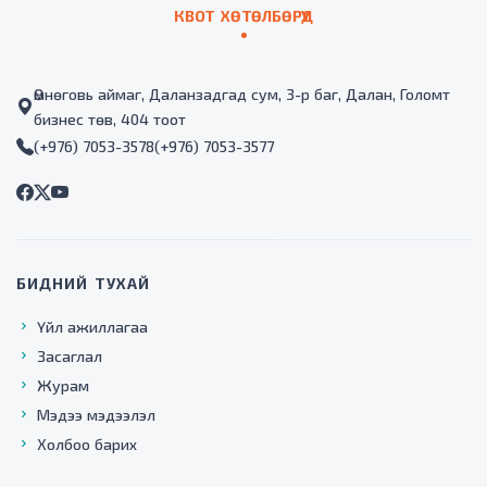
КВОТ ХӨТӨЛБӨРҮҮД
Өмнөговь аймаг, Даланзадгад сум, 3-р баг, Далан, Голомт
бизнес төв, 404 тоот
(+976) 7053-3578
(+976) 7053-3577
БИДНИЙ ТУХАЙ
Үйл ажиллагаа
Засаглал
Журам
Мэдээ мэдээлэл
Холбоо барих