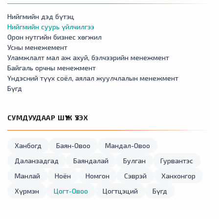
Нийгмийн дэд бүтэц
Нийгмийн суурь үйлчилгээ
Орон нутгийн бизнес хөгжил
Усны менежемент
Уламжлалт мал аж ахуй, бэлчээрийн менежмент
Байгаль орчны менежмент
Үндэсний түүх соёл, аялал жуулчлалын менежмент
Бүгд
СУМДУУДААР ШҮҮЖ ҮЗЭХ
Ханбогд
Баян-Овоо
Мандал-Овоо
Даланзадгад
Баяндалай
Булган
Гурвантэс
Манлай
Ноён
Номгон
Сэврэй
Ханхонгор
Хүрмэн
Цогт-Овоо
Цогтцэций
Бүгд