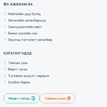
ҮЙЛ АЖИЛЛАГАА
Нийгмийн дэд бүтэц
Хөгжлийн хөтөлбөрүүд
Санхүүжилтийн квот
Бичил зээлийн сан
Оюутны тэтгэлэгт хөтөлбөр
ХЭРЭГЛЭГЧДЭД
Тайлан үзэх
Маягт татах
Түгээмэл асуулт, хариулт
Холбоо барих
Маягт татах
Тайлан үзэх