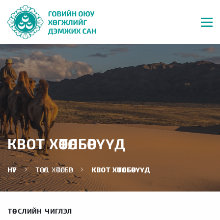
КВОТ ХӨТӨЛБӨРҮҮД
НҮҮР
ТӨСӨЛ, ХӨТӨЛБӨР
КВОТ ХӨТӨЛБӨРҮҮД
ТӨСЛИЙН ЧИГЛЭЛ