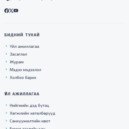
БИДНИЙ ТУХАЙ
Үйл ажиллагаа
Засаглал
Журам
Мэдээ мэдээлэл
Холбоо барих
ҮЙЛ АЖИЛЛАГАА
Нийгмийн дэд бүтэц
Хөгжлийн хөтөлбөрүүд
Санхүүжилтийн квот
Бичил зээлийн сан