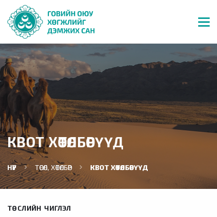
КВОТ ХӨТӨЛБӨРҮҮД
НҮҮР
ТӨСӨЛ, ХӨТӨЛБӨР
КВОТ ХӨТӨЛБӨРҮҮД
ТӨСЛИЙН ЧИГЛЭЛ