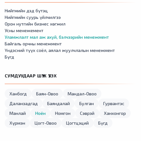
Нийгмийн дэд бүтэц
Нийгмийн суурь үйлчилгээ
Орон нутгийн бизнес хөгжил
Усны менежемент
Уламжлалт мал аж ахуй, бэлчээрийн менежмент
Байгаль орчны менежмент
Үндэсний түүх соёл, аялал жуулчлалын менежмент
Бүгд
СУМДУУДААР ШҮҮЖ ҮЗЭХ
Ханбогд
Баян-Овоо
Мандал-Овоо
Даланзадгад
Баяндалай
Булган
Гурвантэс
Манлай
Ноён
Номгон
Сэврэй
Ханхонгор
Хүрмэн
Цогт-Овоо
Цогтцэций
Бүгд