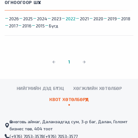
ОГНООГООР ШҮҮХ
2026
2025
2024
2023
2022
2021
2020
2019
2018
2017
2016
2015
Бүгд
1
НИЙГМИЙН ДЭД БҮТЭЦ
ХӨГЖЛИЙН ХӨТӨЛБӨР
КВОТ ХӨТӨЛБӨРҮҮД
Өмнөговь аймаг, Даланзадгад сум, 3-р баг, Далан, Голомт
бизнес төв, 404 тоот
(+976) 7053-3578
(+976) 7053-3577