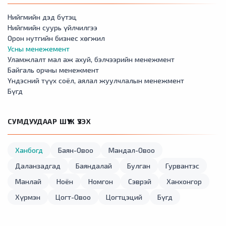
Нийгмийн дэд бүтэц
Нийгмийн суурь үйлчилгээ
Орон нутгийн бизнес хөгжил
Усны менежемент
Уламжлалт мал аж ахуй, бэлчээрийн менежмент
Байгаль орчны менежмент
Үндэсний түүх соёл, аялал жуулчлалын менежмент
Бүгд
СУМДУУДААР ШҮҮЖ ҮЗЭХ
Ханбогд
Баян-Овоо
Мандал-Овоо
Даланзадгад
Баяндалай
Булган
Гурвантэс
Манлай
Ноён
Номгон
Сэврэй
Ханхонгор
Хүрмэн
Цогт-Овоо
Цогтцэций
Бүгд