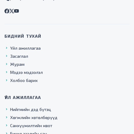
БИДНИЙ ТУХАЙ
Үйл ажиллагаа
Засаглал
Журам
Мэдээ мэдээлэл
Холбоо барих
ҮЙЛ АЖИЛЛАГАА
Нийгмийн дэд бүтэц
Хөгжлийн хөтөлбөрүүд
Санхүүжилтийн квот
Бичил зээлийн сан