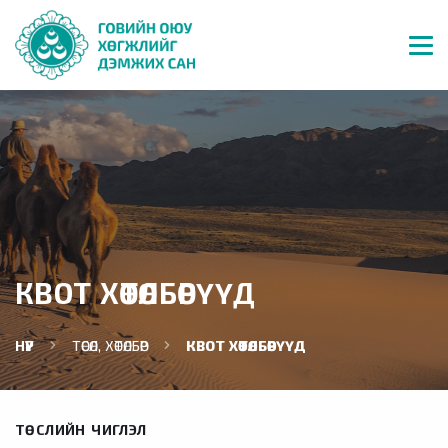
КВОТ ХӨТӨЛБӨРҮҮД
НҮҮР
ТӨСӨЛ, ХӨТӨЛБӨР
КВОТ ХӨТӨЛБӨРҮҮД
ТӨСЛИЙН ЧИГЛЭЛ