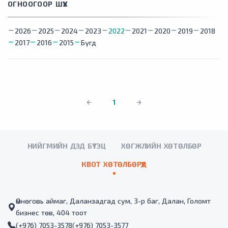
ОГНООГООР ШҮҮХ
2026
2025
2024
2023
2022
2021
2020
2019
2018
2017
2016
2015
Бүгд
1
НИЙГМИЙН ДЭД БҮТЭЦ
ХӨГЖЛИЙН ХӨТӨЛБӨР
КВОТ ХӨТӨЛБӨРҮҮД
Өмнөговь аймаг, Даланзадгад сум, 3-р баг, Далан, Голомт
бизнес төв, 404 тоот
(+976) 7053-3578
(+976) 7053-3577