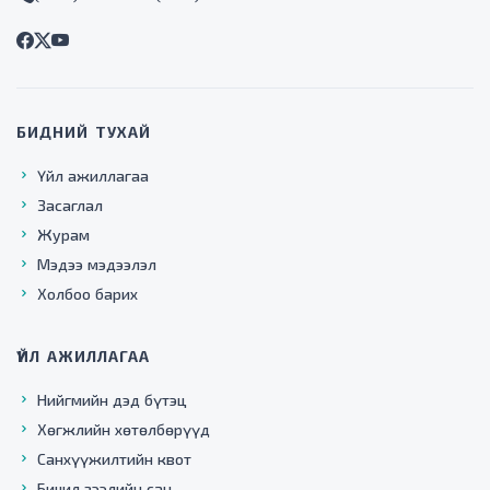
БИДНИЙ ТУХАЙ
Үйл ажиллагаа
Засаглал
Журам
Мэдээ мэдээлэл
Холбоо барих
ҮЙЛ АЖИЛЛАГАА
Нийгмийн дэд бүтэц
Хөгжлийн хөтөлбөрүүд
Санхүүжилтийн квот
Бичил зээлийн сан