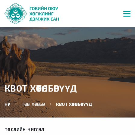
КВОТ ХӨТӨЛБӨРҮҮД
НҮҮР
ТӨСӨЛ, ХӨТӨЛБӨР
КВОТ ХӨТӨЛБӨРҮҮД
ТӨСЛИЙН ЧИГЛЭЛ