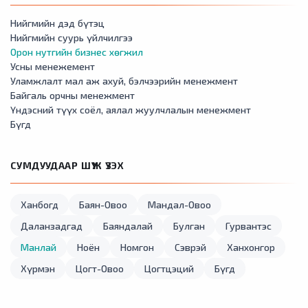
Нийгмийн дэд бүтэц
Нийгмийн суурь үйлчилгээ
Орон нутгийн бизнес хөгжил
Усны менежемент
Уламжлалт мал аж ахуй, бэлчээрийн менежмент
Байгаль орчны менежмент
Үндэсний түүх соёл, аялал жуулчлалын менежмент
Бүгд
СУМДУУДААР ШҮҮЖ ҮЗЭХ
Ханбогд
Баян-Овоо
Мандал-Овоо
Даланзадгад
Баяндалай
Булган
Гурвантэс
Манлай
Ноён
Номгон
Сэврэй
Ханхонгор
Хүрмэн
Цогт-Овоо
Цогтцэций
Бүгд