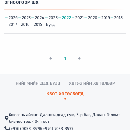
ОГНООГООР ШҮҮХ
2026
2025
2024
2023
2022
2021
2020
2019
2018
2017
2016
2015
Бүгд
1
НИЙГМИЙН ДЭД БҮТЭЦ
ХӨГЖЛИЙН ХӨТӨЛБӨР
КВОТ ХӨТӨЛБӨРҮҮД
Өмнөговь аймаг, Даланзадгад сум, 3-р баг, Далан, Голомт
бизнес төв, 404 тоот
(+976) 7053-3578
(+976) 7053-3577