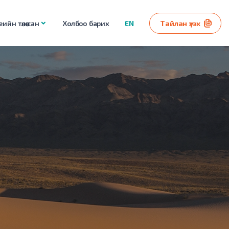
ийн төлөө сан
Холбоо барих
EN
Тайлан үзэх