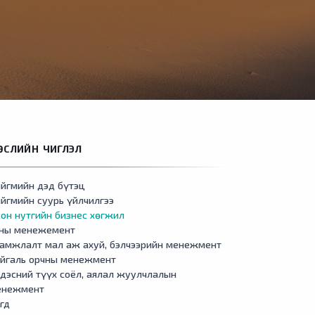
ӨСЛИЙН ЧИГЛЭЛ
йгмийн дэд бүтэц
йгмийн суурь үйлчилгээ
он нутгийн бизнес хөгжил
сны менежемент
амжлалт мал аж ахуй, бэлчээрийн менежмент
айгаль орчны менежмент
дэсний түүх соёл, аялал жуулчлалын
енежмент
гд