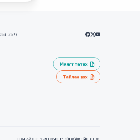
7053-3577
Маягт татах
Тайлан үзэх
ВЭБСАЙТ
ЫГ "
GREENSOFT
" ХӨГЖҮҮЛЖ ГҮЙЦЭТГЭВ.