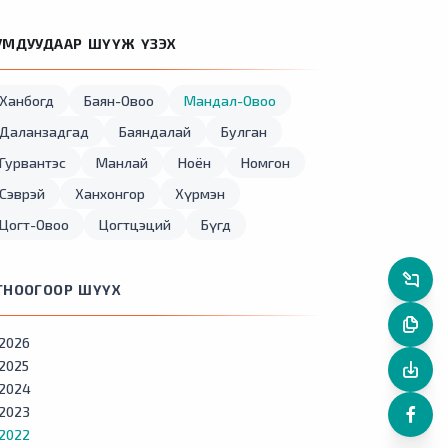
УМДУУДААР ШҮҮЖ ҮЗЭХ
Ханбогд
Баян-Овоо
Мандал-Овоо
Даланзадгад
Баяндалай
Булган
Гурвантэс
Манлай
Ноён
Номгон
Сэврэй
Ханхонгор
Хүрмэн
Цогт-Овоо
Цогтцэций
Бүгд
ГНООГООР ШҮҮХ
2026
2025
2024
2023
2022