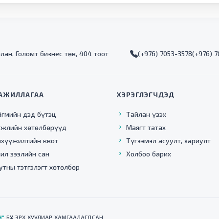
алан, Голомт бизнес төв, 404 тоот
(+976) 7053-3578
(+976) 
АЖИЛЛАГАА
ХЭРЭГЛЭГЧДЭД
йгмийн дэд бүтэц
Тайлан үзэх
гжлийн хөтөлбөрүүд
Маягт татах
нхүүжилтийн квот
Түгээмэл асуулт, хариулт
ил зээлийн сан
Холбоо барих
утны тэтгэлэгт хөтөлбөр
Н"
БҮХ ЭРХ ХУУЛИАР ХАМГААЛАГДСАН