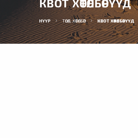
КВОТ ХӨТӨЛБӨРҮҮД
НҮҮР
ТӨСӨЛ, ХӨТӨЛБӨР
КВОТ ХӨТӨЛБӨРҮҮД