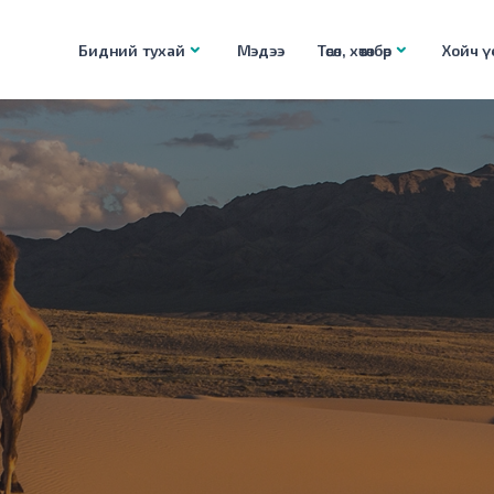
Бидний тухай
Мэдээ
Төсөл, хөтөлбөр
Хойч үе