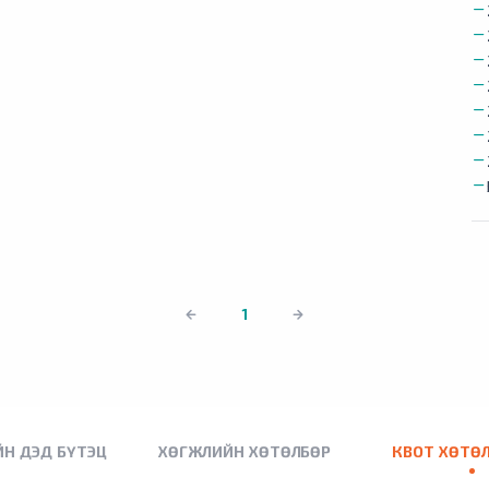
1
Н ДЭД БҮТЭЦ
ХӨГЖЛИЙН ХӨТӨЛБӨР
КВОТ ХӨТӨ