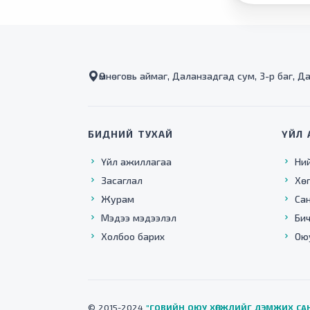
Өмнөговь аймаг, Даланзадгад сум, 3-р баг, Д
БИДНИЙ ТУХАЙ
ҮЙЛ 
Үйл ажиллагаа
Ни
Засаглал
Хө
Журам
Са
Мэдээ мэдээлэл
Бич
Холбоо барих
Ою
© 2015-2024
"ГОВИЙН ОЮУ ХӨГЖЛИЙГ ДЭМЖИХ СА