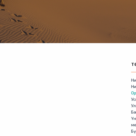
Т
Ни
Ни
Ор
У
Ул
Б
Үн
м
Бү