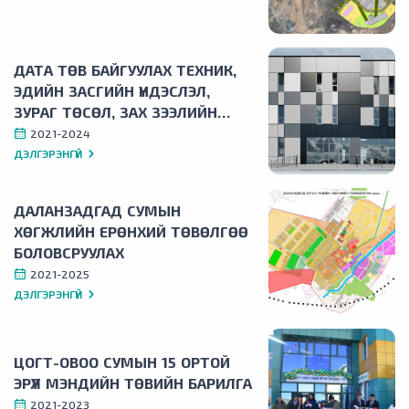
ДАТА ТӨВ БАЙГУУЛАХ ТЕХНИК,
ЭДИЙН ЗАСГИЙН ҮНДЭСЛЭЛ,
ЗУРАГ ТӨСӨЛ, ЗАХ ЗЭЭЛИЙН
СУДАЛГАА БОЛОВСРУУЛАХ АЖИЛ
2021-2024
ДЭЛГЭРЭНГҮЙ
ДАЛАНЗАДГАД СУМЫН
ХӨГЖЛИЙН ЕРӨНХИЙ ТӨВӨЛГӨӨ
БОЛОВСРУУЛАХ
2021-2025
ДЭЛГЭРЭНГҮЙ
ЦОГТ-ОВОО СУМЫН 15 ОРТОЙ
ЭРҮҮЛ МЭНДИЙН ТӨВИЙН БАРИЛГА
2021-2023