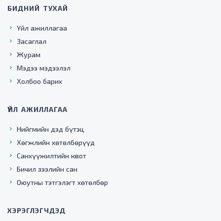
БИДНИЙ ТУХАЙ
Үйл ажиллагаа
Засаглал
Журам
Мэдээ мэдээлэл
Холбоо барих
ҮЙЛ АЖИЛЛАГАА
Нийгмийн дэд бүтэц
Хөгжлийн хөтөлбөрүүд
Санхүүжилтийн квот
Бичил зээлийн сан
Оюутны тэтгэлэгт хөтөлбөр
ХЭРЭГЛЭГЧДЭД