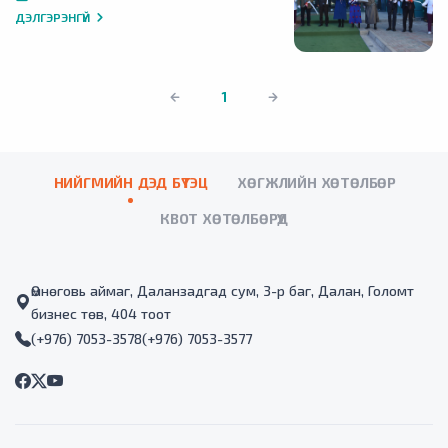
ДЭЛГЭРЭНГҮЙ
1
НИЙГМИЙН ДЭД БҮТЭЦ
ХӨГЖЛИЙН ХӨТӨЛБӨР
КВОТ ХӨТӨЛБӨРҮҮД
Өмнөговь аймаг, Даланзадгад сум, 3-р баг, Далан, Голомт
бизнес төв, 404 тоот
(+976) 7053-3578
(+976) 7053-3577