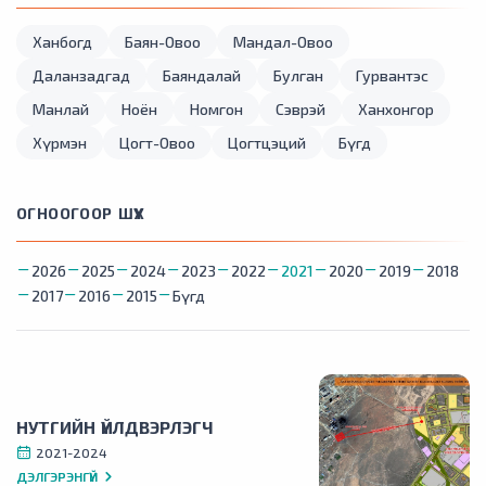
Ханбогд
Баян-Овоо
Мандал-Овоо
Даланзадгад
Баяндалай
Булган
Гурвантэс
Манлай
Ноён
Номгон
Сэврэй
Ханхонгор
Хүрмэн
Цогт-Овоо
Цогтцэций
Бүгд
ОГНООГООР ШҮҮХ
2026
2025
2024
2023
2022
2021
2020
2019
2018
2017
2016
2015
Бүгд
НУТГИЙН ҮЙЛДВЭРЛЭГЧ
2021-2024
ДЭЛГЭРЭНГҮЙ