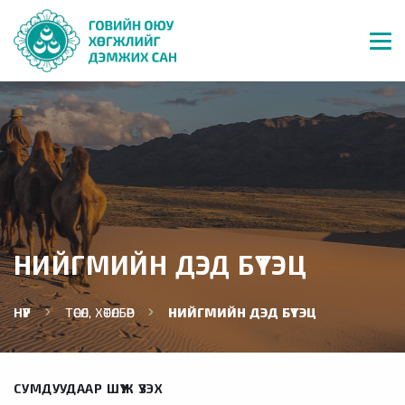
НИЙГМИЙН ДЭД БҮТЭЦ
НҮҮР
ТӨСӨЛ, ХӨТӨЛБӨР
НИЙГМИЙН ДЭД БҮТЭЦ
СУМДУУДААР ШҮҮЖ ҮЗЭХ