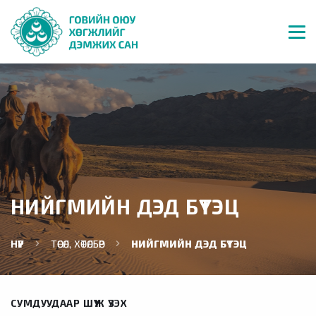
НИЙГМИЙН ДЭД БҮТЭЦ
НҮҮР
ТӨСӨЛ, ХӨТӨЛБӨР
НИЙГМИЙН ДЭД БҮТЭЦ
СУМДУУДААР ШҮҮЖ ҮЗЭХ