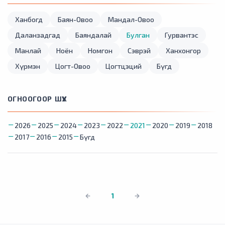
Ханбогд
Баян-Овоо
Мандал-Овоо
Даланзадгад
Баяндалай
Булган
Гурвантэс
Манлай
Ноён
Номгон
Сэврэй
Ханхонгор
Хүрмэн
Цогт-Овоо
Цогтцэций
Бүгд
ОГНООГООР ШҮҮХ
2026
2025
2024
2023
2022
2021
2020
2019
2018
2017
2016
2015
Бүгд
1