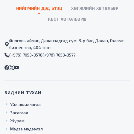
НИЙГМИЙН ДЭД БҮТЭЦ
ХӨГЖЛИЙН ХӨТӨЛБӨР
КВОТ ХӨТӨЛБӨРҮҮД
Өмнөговь аймаг, Даланзадгад сум, 3-р баг, Далан, Голомт
бизнес төв, 404 тоот
(+976) 7053-3578
(+976) 7053-3577
БИДНИЙ ТУХАЙ
Үйл ажиллагаа
Засаглал
Журам
Мэдээ мэдээлэл