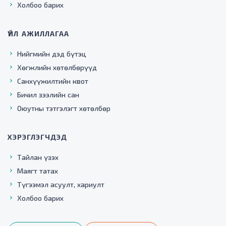
Холбоо барих
ҮЙЛ АЖИЛЛАГАА
Нийгмийн дэд бүтэц
Хөгжлийн хөтөлбөрүүд
Санхүүжилтийн квот
Бичил зээлийн сан
Оюутны тэтгэлэгт хөтөлбөр
ХЭРЭГЛЭГЧДЭД
Тайлан үзэх
Маягт татах
Түгээмэл асуулт, хариулт
Холбоо барих