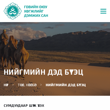
НИЙГМИЙН ДЭД БҮТЭЦ
НҮҮР
ТӨСӨЛ, ХӨТӨЛБӨР
НИЙГМИЙН ДЭД БҮТЭЦ
СУМДУУДААР ШҮҮЖ ҮЗЭХ