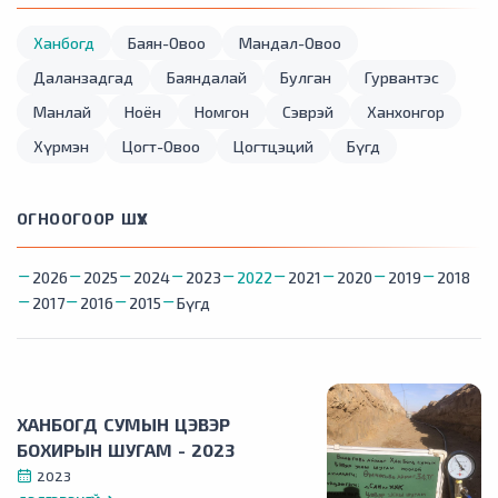
Ханбогд
Баян-Овоо
Мандал-Овоо
Даланзадгад
Баяндалай
Булган
Гурвантэс
Манлай
Ноён
Номгон
Сэврэй
Ханхонгор
Хүрмэн
Цогт-Овоо
Цогтцэций
Бүгд
ОГНООГООР ШҮҮХ
2026
2025
2024
2023
2022
2021
2020
2019
2018
2017
2016
2015
Бүгд
ХАНБОГД СУМЫН ЦЭВЭР
БОХИРЫН ШУГАМ - 2023
2023