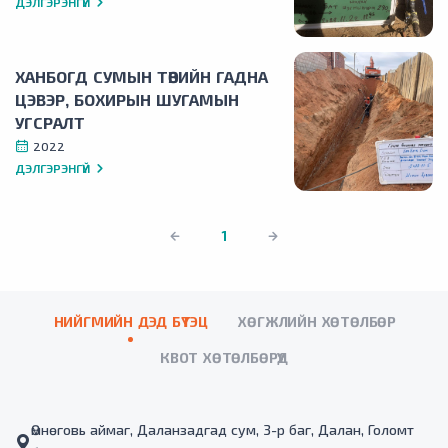
ДЭЛГЭРЭНГҮЙ
ХАНБОГД СУМЫН ТӨВИЙН ГАДНА
ЦЭВЭР, БОХИРЫН ШУГАМЫН
УГСРАЛТ
2022
ДЭЛГЭРЭНГҮЙ
1
НИЙГМИЙН ДЭД БҮТЭЦ
ХӨГЖЛИЙН ХӨТӨЛБӨР
КВОТ ХӨТӨЛБӨРҮҮД
Өмнөговь аймаг, Даланзадгад сум, 3-р баг, Далан, Голомт