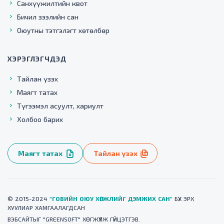
Санхүүжилтийн квот
Бичил зээлийн сан
Оюутны тэтгэлэгт хөтөлбөр
ХЭРЭГЛЭГЧДЭД
Тайлан үзэх
Маягт татах
Түгээмэл асуулт, хариулт
Холбоо барих
Маягт татах
Тайлан үзэх
© 2015-2024
"ГОВИЙН ОЮУ ХӨГЖЛИЙГ ДЭМЖИХ САН"
БҮХ ЭРХ
ХУУЛИАР ХАМГААЛАГДСАН
ВЭБСАЙТ
ЫГ "
GREENSOFT
" ХӨГЖҮҮЛЖ ГҮЙЦЭТГЭВ.