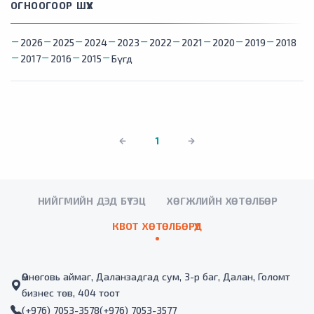
ОГНООГООР ШҮҮХ
2026
2025
2024
2023
2022
2021
2020
2019
2018
2017
2016
2015
Бүгд
1
НИЙГМИЙН ДЭД БҮТЭЦ
ХӨГЖЛИЙН ХӨТӨЛБӨР
КВОТ ХӨТӨЛБӨРҮҮД
Өмнөговь аймаг, Даланзадгад сум, 3-р баг, Далан, Голомт
бизнес төв, 404 тоот
(+976) 7053-3578
(+976) 7053-3577