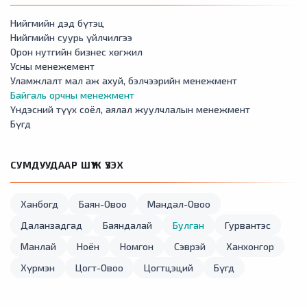
Нийгмийн дэд бүтэц
Нийгмийн суурь үйлчилгээ
Орон нутгийн бизнес хөгжил
Усны менежемент
Уламжлалт мал аж ахуй, бэлчээрийн менежмент
Байгаль орчны менежмент
Үндэсний түүх соёл, аялал жуулчлалын менежмент
Бүгд
СУМДУУДААР ШҮҮЖ ҮЗЭХ
Ханбогд
Баян-Овоо
Мандал-Овоо
Даланзадгад
Баяндалай
Булган
Гурвантэс
Манлай
Ноён
Номгон
Сэврэй
Ханхонгор
Хүрмэн
Цогт-Овоо
Цогтцэций
Бүгд