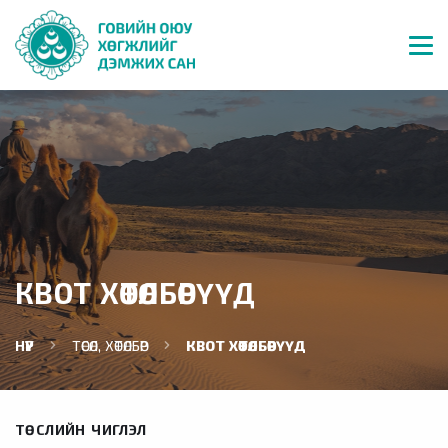
КВОТ ХӨТӨЛБӨРҮҮД
НҮҮР
ТӨСӨЛ, ХӨТӨЛБӨР
КВОТ ХӨТӨЛБӨРҮҮД
ТӨСЛИЙН ЧИГЛЭЛ