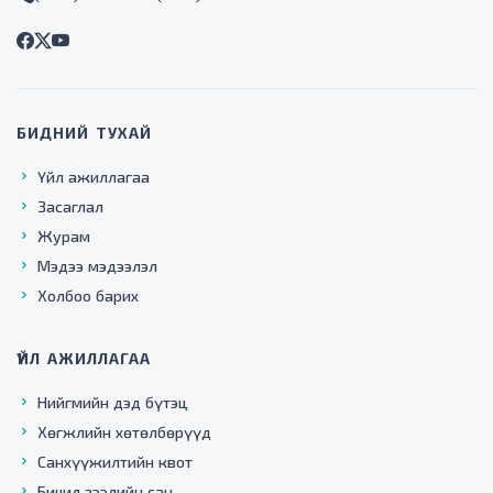
БИДНИЙ ТУХАЙ
Үйл ажиллагаа
Засаглал
Журам
Мэдээ мэдээлэл
Холбоо барих
ҮЙЛ АЖИЛЛАГАА
Нийгмийн дэд бүтэц
Хөгжлийн хөтөлбөрүүд
Санхүүжилтийн квот
Бичил зээлийн сан