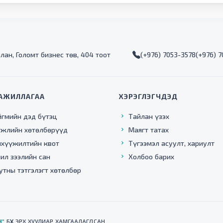
алан, Голомт бизнес төв, 404 тоот
(+976) 7053-3578
(+976) 
АЖИЛЛАГАА
ХЭРЭГЛЭГЧДЭД
йгмийн дэд бүтэц
Тайлан үзэх
гжлийн хөтөлбөрүүд
Маягт татах
нхүүжилтийн квот
Түгээмэл асуулт, хариулт
ил зээлийн сан
Холбоо барих
утны тэтгэлэгт хөтөлбөр
Н"
БҮХ ЭРХ ХУУЛИАР ХАМГААЛАГДСАН