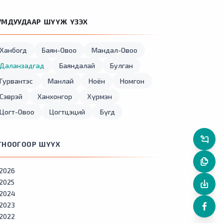
УМДУУДААР ШҮҮЖ ҮЗЭХ
Ханбогд
Баян-Овоо
Мандал-Овоо
Даланзадгад
Баяндалай
Булган
Гурвантэс
Манлай
Ноён
Номгон
Сэврэй
Ханхонгор
Хүрмэн
Цогт-Овоо
Цогтцэций
Бүгд
ГНООГООР ШҮҮХ
2026
2025
2024
2023
2022