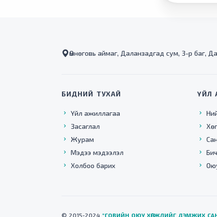
Өмнөговь аймаг, Даланзадгад сум, 3-р баг, Д
БИДНИЙ ТУХАЙ
ҮЙЛ 
Үйл ажиллагаа
Ни
Засаглал
Хө
Журам
Са
Мэдээ мэдээлэл
Бич
Холбоо барих
Ою
© 2015-2024
"ГОВИЙН ОЮУ ХӨГЖЛИЙГ ДЭМЖИХ СА