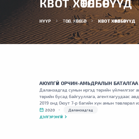
КВОТ ХӨТӨЛБӨРҮҮД
НҮҮР
ТӨСӨЛ, ХӨТӨЛБӨР
КВОТ ХӨТӨЛБӨРҮҮД
АЮУЛГҮЙ ОРЧИН-АМЬДРАЛЫН БАТАЛГАА
Даланзадгад сумын иргэд төрийн үйлчилгээг а
төрийн бусад байгууллага, агентлагуудаас ав
2019 онд Оюут 7-р багийн хүн амын төвлөрөл и
үйлчилгээ, эрүүл мэндийн үйлчилгээ үзүүлэх
2020
Даланзадгад
нэг цэгийн үйлчилгээний газар байгуулсан.
ДЭЛГЭРЭНГҮЙ