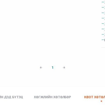
1
Н ДЭД БҮТЭЦ
ХӨГЖЛИЙН ХӨТӨЛБӨР
КВОТ ХӨТӨ