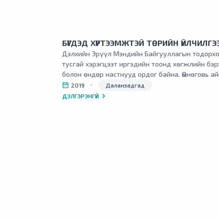
БҮГДЭД ХҮРТЭЭМЖТЭЙ ТӨРИЙН ҮЙЛЧИЛГЭ
Дэлхийн Эрүүл Мэндийн Байгууллагын тодорх
тусгай хэрэгцээт иргэдийн тоонд хөгжлийн бэр
болон өндөр настнууд ордог байна. Өмнөговь ай
иргэн байгаагаас 2018 оны байдлаар 8.7% -нь 
2019
Даланзадгад
иргэд, мөн 1694 хөгжлийн бэрхшээлтэй иргэд б
ДЭЛГЭРЭНГҮЙ