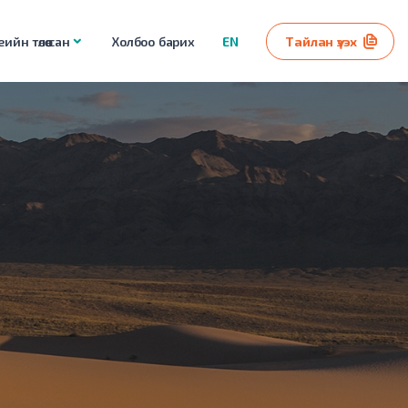
ийн төлөө сан
Холбоо барих
EN
Тайлан үзэх