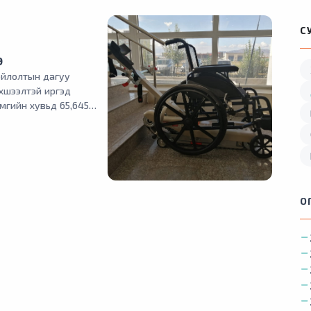
С
Э
ойлолтын дагуу
хшээлтэй иргэд
мгийн хувьд 65,645
55‑аас дээш насны
айна.
О