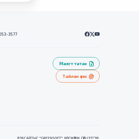
7053-3577
Маягт татах
Тайлан үзэх
ВЭБСАЙТ
ЫГ "
GREENSOFT
" ХӨГЖҮҮЛЖ ГҮЙЦЭТГЭВ.