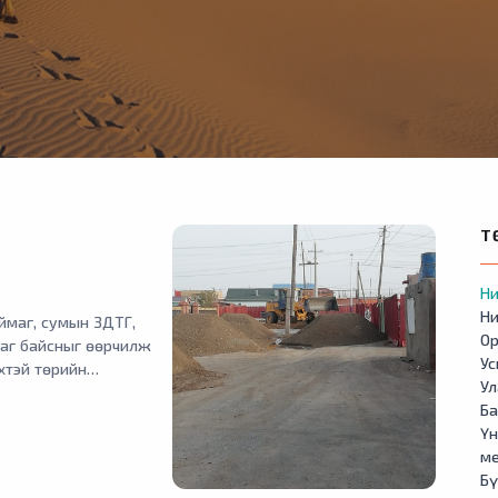
Т
Ни
Ни
ймаг, сумын ЗДТГ,
Ор
даг байсныг өөрчилж
У
хтэй төрийн
Ул
 боломжтой байршилд
Б
Үн
м
Бү