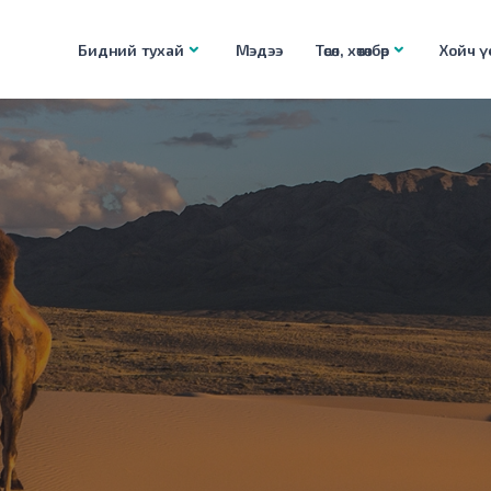
Бидний тухай
Мэдээ
Төсөл, хөтөлбөр
Хойч үе