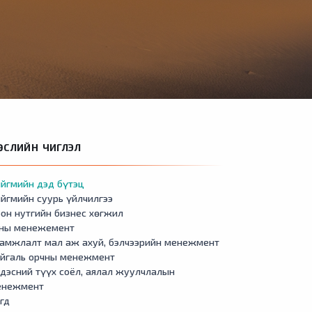
ӨСЛИЙН ЧИГЛЭЛ
йгмийн дэд бүтэц
йгмийн суурь үйлчилгээ
он нутгийн бизнес хөгжил
сны менежемент
амжлалт мал аж ахуй, бэлчээрийн менежмент
айгаль орчны менежмент
дэсний түүх соёл, аялал жуулчлалын
енежмент
гд