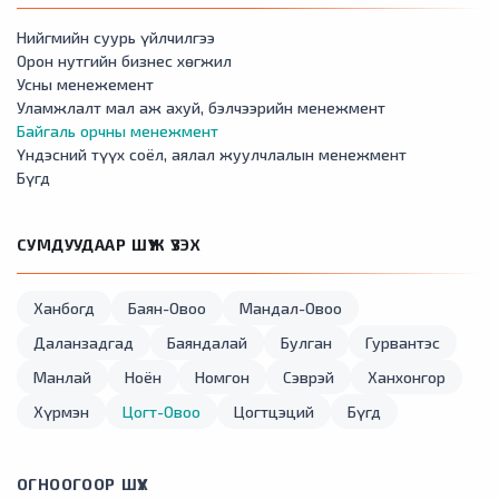
Нийгмийн суурь үйлчилгээ
Орон нутгийн бизнес хөгжил
Усны менежемент
Уламжлалт мал аж ахуй, бэлчээрийн менежмент
Байгаль орчны менежмент
Үндэсний түүх соёл, аялал жуулчлалын менежмент
Бүгд
СУМДУУДААР ШҮҮЖ ҮЗЭХ
Ханбогд
Баян-Овоо
Мандал-Овоо
Даланзадгад
Баяндалай
Булган
Гурвантэс
Манлай
Ноён
Номгон
Сэврэй
Ханхонгор
Хүрмэн
Цогт-Овоо
Цогтцэций
Бүгд
ОГНООГООР ШҮҮХ