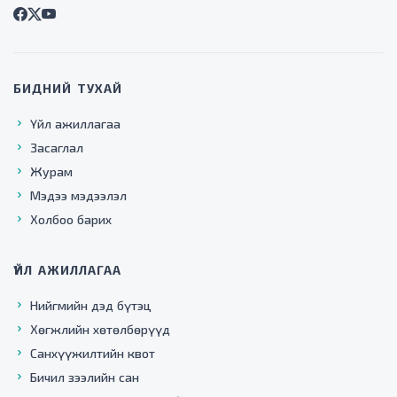
БИДНИЙ ТУХАЙ
Үйл ажиллагаа
Засаглал
Журам
Мэдээ мэдээлэл
Холбоо барих
ҮЙЛ АЖИЛЛАГАА
Нийгмийн дэд бүтэц
Хөгжлийн хөтөлбөрүүд
Санхүүжилтийн квот
Бичил зээлийн сан