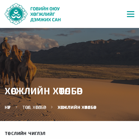
ХӨГЖЛИЙН ХӨТӨЛБӨР
НҮҮР
ТӨСӨЛ, ХӨТӨЛБӨР
ХӨГЖЛИЙН ХӨТӨЛБӨР
ТӨСЛИЙН ЧИГЛЭЛ