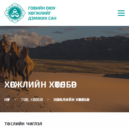
ХӨГЖЛИЙН ХӨТӨЛБӨР
НҮҮР
ТӨСӨЛ, ХӨТӨЛБӨР
ХӨГЖЛИЙН ХӨТӨЛБӨР
ТӨСЛИЙН ЧИГЛЭЛ