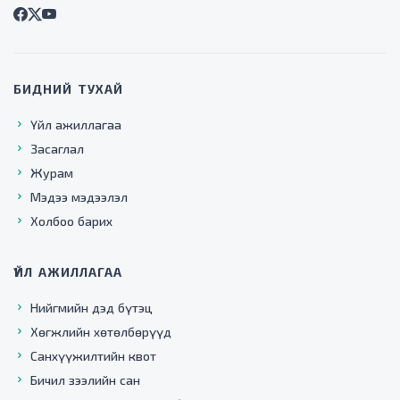
БИДНИЙ ТУХАЙ
Үйл ажиллагаа
Засаглал
Журам
Мэдээ мэдээлэл
Холбоо барих
ҮЙЛ АЖИЛЛАГАА
Нийгмийн дэд бүтэц
Хөгжлийн хөтөлбөрүүд
Санхүүжилтийн квот
Бичил зээлийн сан