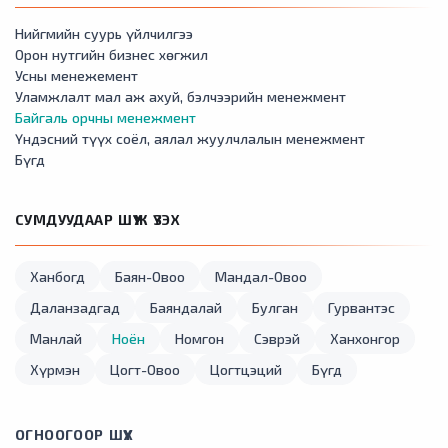
Нийгмийн суурь үйлчилгээ
Орон нутгийн бизнес хөгжил
Усны менежемент
Уламжлалт мал аж ахуй, бэлчээрийн менежмент
Байгаль орчны менежмент
Үндэсний түүх соёл, аялал жуулчлалын менежмент
Бүгд
СУМДУУДААР ШҮҮЖ ҮЗЭХ
Ханбогд
Баян-Овоо
Мандал-Овоо
Даланзадгад
Баяндалай
Булган
Гурвантэс
Манлай
Ноён
Номгон
Сэврэй
Ханхонгор
Хүрмэн
Цогт-Овоо
Цогтцэций
Бүгд
ОГНООГООР ШҮҮХ