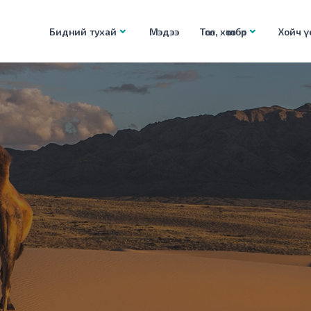
Бидний тухай
Мэдээ
Төсөл, хөтөлбөр
Хойч үе