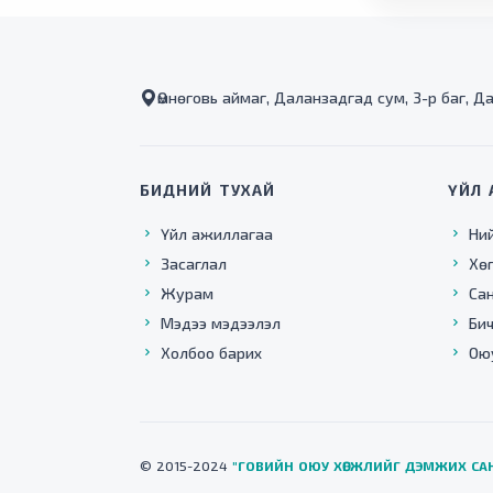
Өмнөговь аймаг, Даланзадгад сум, 3-р баг, Д
БИДНИЙ ТУХАЙ
ҮЙЛ 
Үйл ажиллагаа
Ни
Засаглал
Хө
Журам
Са
Мэдээ мэдээлэл
Бич
Холбоо барих
Ою
© 2015-2024
"ГОВИЙН ОЮУ ХӨГЖЛИЙГ ДЭМЖИХ СА