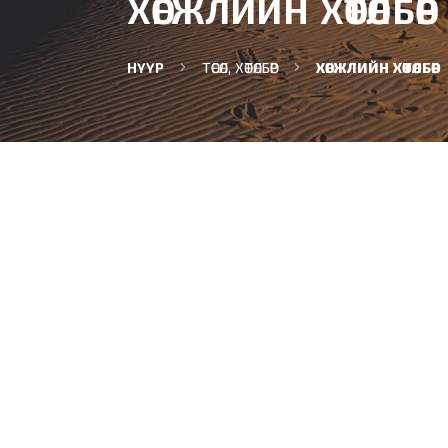
ХӨГЖЛИЙН ХӨТӨЛБӨР
НҮҮР
ТӨСӨЛ, ХӨТӨЛБӨР
ХӨГЖЛИЙН ХӨТӨЛБӨР