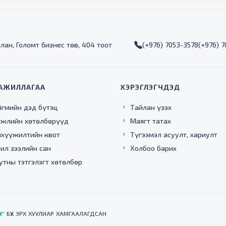
алан, Голомт бизнес төв, 404 тоот
(+976) 7053-3578
(+976) 
АЖИЛЛАГАА
ХЭРЭГЛЭГЧДЭД
йгмийн дэд бүтэц
Тайлан үзэх
гжлийн хөтөлбөрүүд
Маягт татах
нхүүжилтийн квот
Түгээмэл асуулт, хариулт
ил зээлийн сан
Холбоо барих
утны тэтгэлэгт хөтөлбөр
Н"
БҮХ ЭРХ ХУУЛИАР ХАМГААЛАГДСАН