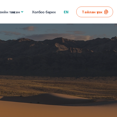
ийн төлөө сан
Холбоо барих
EN
Тайлан үзэх