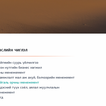
ӨСЛИЙН ЧИГЛЭЛ
йгмийн суурь үйлчилгээ
он нутгийн бизнес хөгжил
сны менежемент
амжлалт мал аж ахуй, бэлчээрийн менежмент
айгаль орчны менежмент
дэсний түүх соёл, аялал жуулчлалын
енежмент
гд