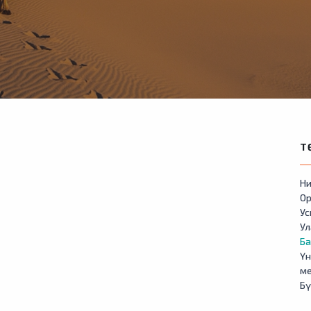
Т
Ни
Ор
У
Ул
Б
Үн
м
Бү