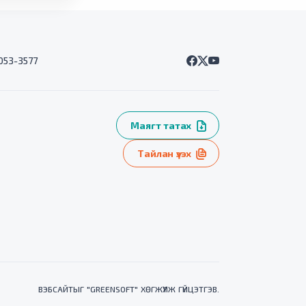
7053-3577
Маягт татах
Тайлан үзэх
ВЭБСАЙТ
ЫГ "
GREENSOFT
" ХӨГЖҮҮЛЖ ГҮЙЦЭТГЭВ.