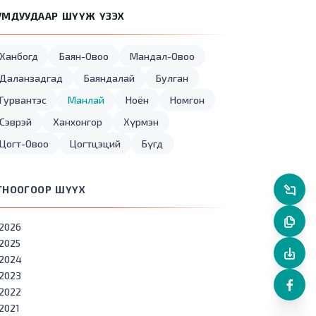
УМДУУДААР ШҮҮЖ ҮЗЭХ
Ханбогд
Баян-Овоо
Мандал-Овоо
Даланзадгад
Баяндалай
Булган
Гурвантэс
Манлай
Ноён
Номгон
Сэврэй
Ханхонгор
Хүрмэн
Цогт-Овоо
Цогтцэций
Бүгд
ГНООГООР ШҮҮХ
2026
2025
2024
2023
2022
2021