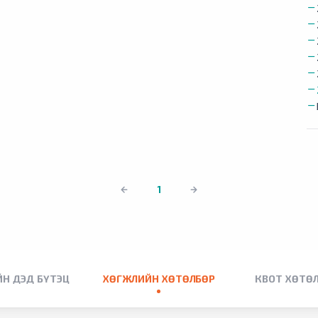
1
Н ДЭД БҮТЭЦ
ХӨГЖЛИЙН ХӨТӨЛБӨР
КВОТ ХӨТӨ