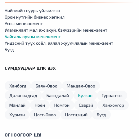
Нийгмийн суурь үйлчилгээ
Орон нутгийн бизнес хөгжил
Усны менежемент
Уламжлалт мал аж ахуй, бэлчээрийн менежмент
Байгаль орчны менежмент
Үндэсний түүх соёл, аялал жуулчлалын менежмент
Бүгд
СУМДУУДААР ШҮҮЖ ҮЗЭХ
Ханбогд
Баян-Овоо
Мандал-Овоо
Даланзадгад
Баяндалай
Булган
Гурвантэс
Манлай
Ноён
Номгон
Сэврэй
Ханхонгор
Хүрмэн
Цогт-Овоо
Цогтцэций
Бүгд
ОГНООГООР ШҮҮХ