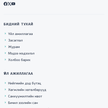
БИДНИЙ ТУХАЙ
Үйл ажиллагаа
Засаглал
Журам
Мэдээ мэдээлэл
Холбоо барих
ҮЙЛ АЖИЛЛАГАА
Нийгмийн дэд бүтэц
Хөгжлийн хөтөлбөрүүд
Санхүүжилтийн квот
Бичил зээлийн сан