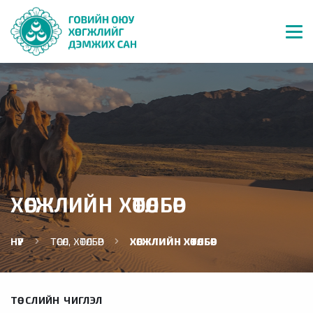
ХӨГЖЛИЙН ХӨТӨЛБӨР
НҮҮР
ТӨСӨЛ, ХӨТӨЛБӨР
ХӨГЖЛИЙН ХӨТӨЛБӨР
ТӨСЛИЙН ЧИГЛЭЛ