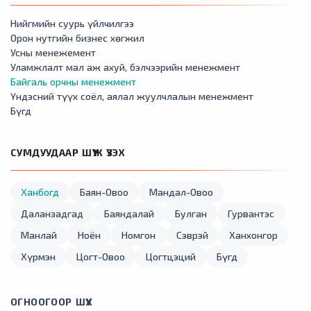
Нийгмийн суурь үйлчилгээ
Орон нутгийн бизнес хөгжил
Усны менежемент
Уламжлалт мал аж ахуй, бэлчээрийн менежмент
Байгаль орчны менежмент
Үндэсний түүх соёл, аялал жуулчлалын менежмент
Бүгд
СУМДУУДААР ШҮҮЖ ҮЗЭХ
Ханбогд
Баян-Овоо
Мандал-Овоо
Даланзадгад
Баяндалай
Булган
Гурвантэс
Манлай
Ноён
Номгон
Сэврэй
Ханхонгор
Хүрмэн
Цогт-Овоо
Цогтцэций
Бүгд
ОГНООГООР ШҮҮХ