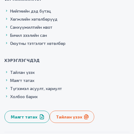
Нийгмийн дэд бүтэц
Хөгжлийн хөтөлбөрүүд
Санхүүжилтийн квот
Бичил зээлийн сан
Оюутны тэтгэлэгт хөтөлбөр
ХЭРЭГЛЭГЧДЭД
Тайлан үзэх
Маягт татах
Түгээмэл асуулт, хариулт
Холбоо барих
Маягт татах
Тайлан үзэх