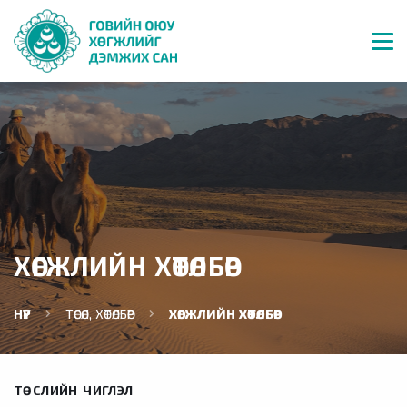
ХӨГЖЛИЙН ХӨТӨЛБӨР
НҮҮР
ТӨСӨЛ, ХӨТӨЛБӨР
ХӨГЖЛИЙН ХӨТӨЛБӨР
ТӨСЛИЙН ЧИГЛЭЛ