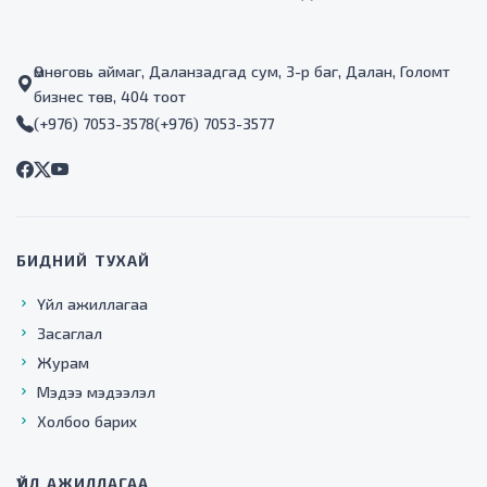
Өмнөговь аймаг, Даланзадгад сум, 3-р баг, Далан, Голомт
бизнес төв, 404 тоот
(+976) 7053-3578
(+976) 7053-3577
БИДНИЙ ТУХАЙ
Үйл ажиллагаа
Засаглал
Журам
Мэдээ мэдээлэл
Холбоо барих
ҮЙЛ АЖИЛЛАГАА