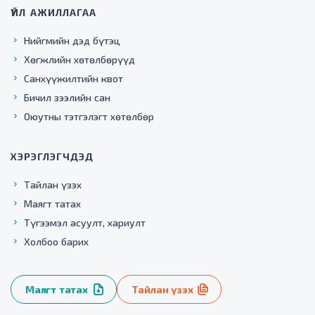
ҮЙЛ АЖИЛЛАГАА
Нийгмийн дэд бүтэц
Хөгжлийн хөтөлбөрүүд
Санхүүжилтийн квот
Бичил зээлийн сан
Оюутны тэтгэлэгт хөтөлбөр
ХЭРЭГЛЭГЧДЭД
Тайлан үзэх
Маягт татах
Түгээмэл асуулт, хариулт
Холбоо барих
Маягт татах
Тайлан үзэх