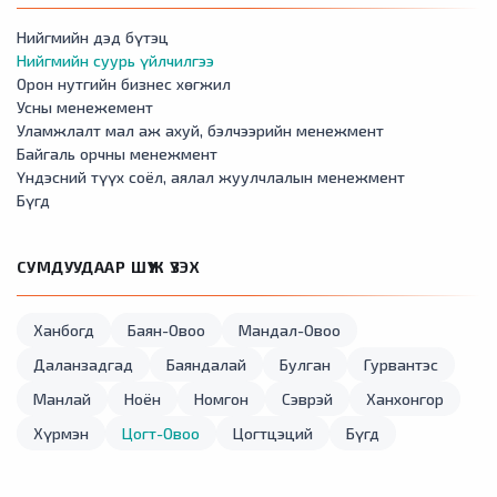
Нийгмийн дэд бүтэц
Нийгмийн суурь үйлчилгээ
Орон нутгийн бизнес хөгжил
Усны менежемент
Уламжлалт мал аж ахуй, бэлчээрийн менежмент
Байгаль орчны менежмент
Үндэсний түүх соёл, аялал жуулчлалын менежмент
Бүгд
СУМДУУДААР ШҮҮЖ ҮЗЭХ
Ханбогд
Баян-Овоо
Мандал-Овоо
Даланзадгад
Баяндалай
Булган
Гурвантэс
Манлай
Ноён
Номгон
Сэврэй
Ханхонгор
Хүрмэн
Цогт-Овоо
Цогтцэций
Бүгд