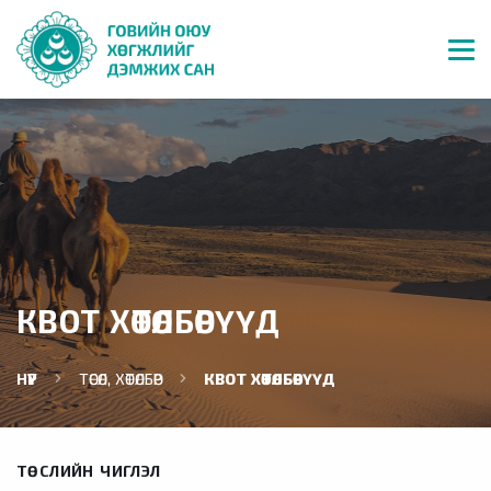
КВОТ ХӨТӨЛБӨРҮҮД
НҮҮР
ТӨСӨЛ, ХӨТӨЛБӨР
КВОТ ХӨТӨЛБӨРҮҮД
ТӨСЛИЙН ЧИГЛЭЛ