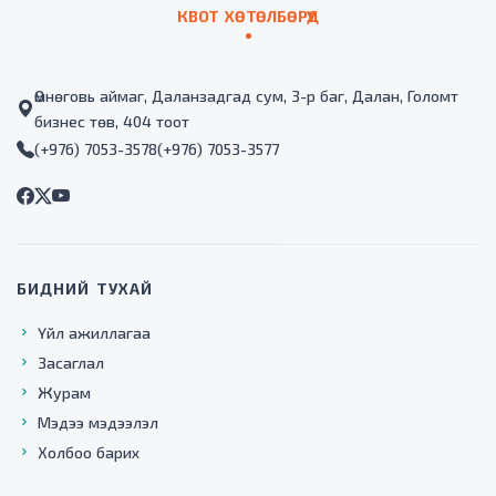
КВОТ ХӨТӨЛБӨРҮҮД
Өмнөговь аймаг, Даланзадгад сум, 3-р баг, Далан, Голомт
бизнес төв, 404 тоот
(+976) 7053-3578
(+976) 7053-3577
БИДНИЙ ТУХАЙ
Үйл ажиллагаа
Засаглал
Журам
Мэдээ мэдээлэл
Холбоо барих