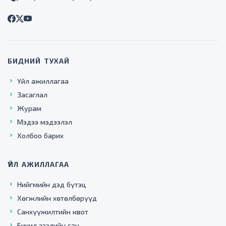
БИДНИЙ ТУХАЙ
Үйл ажиллагаа
Засаглал
Журам
Мэдээ мэдээлэл
Холбоо барих
ҮЙЛ АЖИЛЛАГАА
Нийгмийн дэд бүтэц
Хөгжлийн хөтөлбөрүүд
Санхүүжилтийн квот
Бичил зээлийн сан