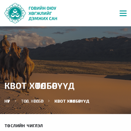
КВОТ ХӨТӨЛБӨРҮҮД
НҮҮР
ТӨСӨЛ, ХӨТӨЛБӨР
КВОТ ХӨТӨЛБӨРҮҮД
ТӨСЛИЙН ЧИГЛЭЛ