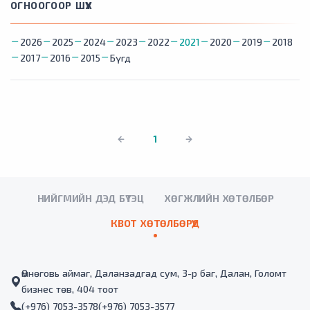
ОГНООГООР ШҮҮХ
2026
2025
2024
2023
2022
2021
2020
2019
2018
2017
2016
2015
Бүгд
1
НИЙГМИЙН ДЭД БҮТЭЦ
ХӨГЖЛИЙН ХӨТӨЛБӨР
КВОТ ХӨТӨЛБӨРҮҮД
Өмнөговь аймаг, Даланзадгад сум, 3-р баг, Далан, Голомт
бизнес төв, 404 тоот
(+976) 7053-3578
(+976) 7053-3577