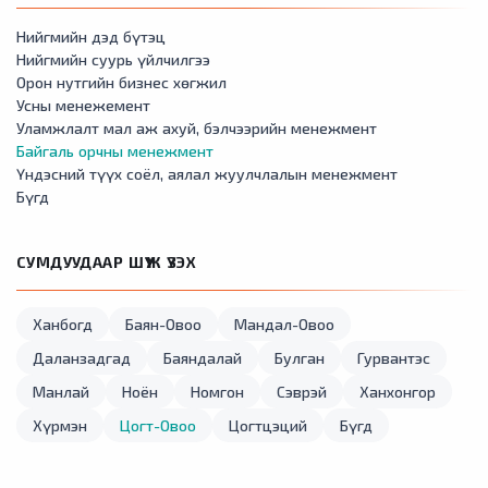
Нийгмийн дэд бүтэц
Нийгмийн суурь үйлчилгээ
Орон нутгийн бизнес хөгжил
Усны менежемент
Уламжлалт мал аж ахуй, бэлчээрийн менежмент
Байгаль орчны менежмент
Үндэсний түүх соёл, аялал жуулчлалын менежмент
Бүгд
СУМДУУДААР ШҮҮЖ ҮЗЭХ
Ханбогд
Баян-Овоо
Мандал-Овоо
Даланзадгад
Баяндалай
Булган
Гурвантэс
Манлай
Ноён
Номгон
Сэврэй
Ханхонгор
Хүрмэн
Цогт-Овоо
Цогтцэций
Бүгд