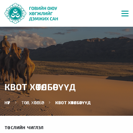
КВОТ ХӨТӨЛБӨРҮҮД
НҮҮР
ТӨСӨЛ, ХӨТӨЛБӨР
КВОТ ХӨТӨЛБӨРҮҮД
ТӨСЛИЙН ЧИГЛЭЛ