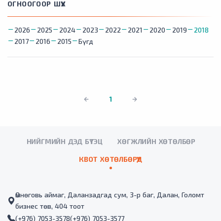
ОГНООГООР ШҮҮХ
2026
2025
2024
2023
2022
2021
2020
2019
2018
2017
2016
2015
Бүгд
1
НИЙГМИЙН ДЭД БҮТЭЦ
ХӨГЖЛИЙН ХӨТӨЛБӨР
КВОТ ХӨТӨЛБӨРҮҮД
Өмнөговь аймаг, Даланзадгад сум, 3-р баг, Далан, Голомт
бизнес төв, 404 тоот
(+976) 7053-3578
(+976) 7053-3577