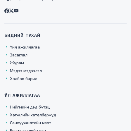
БИДНИЙ ТУХАЙ
Үйл ажиллагаа
Засаглал
Журам
Мэдээ мэдээлэл
Холбоо барих
ҮЙЛ АЖИЛЛАГАА
Нийгмийн дэд бүтэц
Хөгжлийн хөтөлбөрүүд
Санхүүжилтийн квот
Бичил зээлийн сан