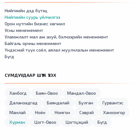
Нийгмийн дэд бүтэц
Нийгмийн суурь үйлчилгээ
Орон нутгийн бизнес хөгжил
Усны менежемент
Уламжлалт мал аж ахуй, бэлчээрийн менежмент
Байгаль орчны менежмент
Үндэсний түүх соёл, аялал жуулчлалын менежмент
Бүгд
СУМДУУДААР ШҮҮЖ ҮЗЭХ
Ханбогд
Баян-Овоо
Мандал-Овоо
Даланзадгад
Баяндалай
Булган
Гурвантэс
Манлай
Ноён
Номгон
Сэврэй
Ханхонгор
Хүрмэн
Цогт-Овоо
Цогтцэций
Бүгд