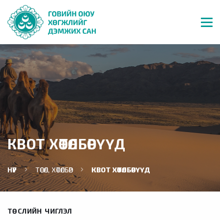
КВОТ ХӨТӨЛБӨРҮҮД
НҮҮР
ТӨСӨЛ, ХӨТӨЛБӨР
КВОТ ХӨТӨЛБӨРҮҮД
ТӨСЛИЙН ЧИГЛЭЛ