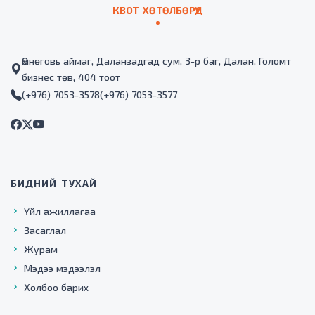
КВОТ ХӨТӨЛБӨРҮҮД
Өмнөговь аймаг, Даланзадгад сум, 3-р баг, Далан, Голомт
бизнес төв, 404 тоот
(+976) 7053-3578
(+976) 7053-3577
БИДНИЙ ТУХАЙ
Үйл ажиллагаа
Засаглал
Журам
Мэдээ мэдээлэл
Холбоо барих