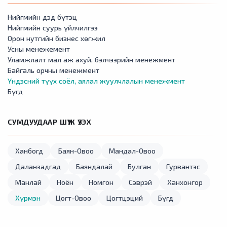
Нийгмийн дэд бүтэц
Нийгмийн суурь үйлчилгээ
Орон нутгийн бизнес хөгжил
Усны менежемент
Уламжлалт мал аж ахуй, бэлчээрийн менежмент
Байгаль орчны менежмент
Үндэсний түүх соёл, аялал жуулчлалын менежмент
Бүгд
СУМДУУДААР ШҮҮЖ ҮЗЭХ
Ханбогд
Баян-Овоо
Мандал-Овоо
Даланзадгад
Баяндалай
Булган
Гурвантэс
Манлай
Ноён
Номгон
Сэврэй
Ханхонгор
Хүрмэн
Цогт-Овоо
Цогтцэций
Бүгд