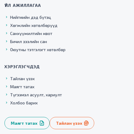
ҮЙЛ АЖИЛЛАГАА
Нийгмийн дэд бүтэц
Хөгжлийн хөтөлбөрүүд
Санхүүжилтийн квот
Бичил зээлийн сан
Оюутны тэтгэлэгт хөтөлбөр
ХЭРЭГЛЭГЧДЭД
Тайлан үзэх
Маягт татах
Түгээмэл асуулт, хариулт
Холбоо барих
Маягт татах
Тайлан үзэх