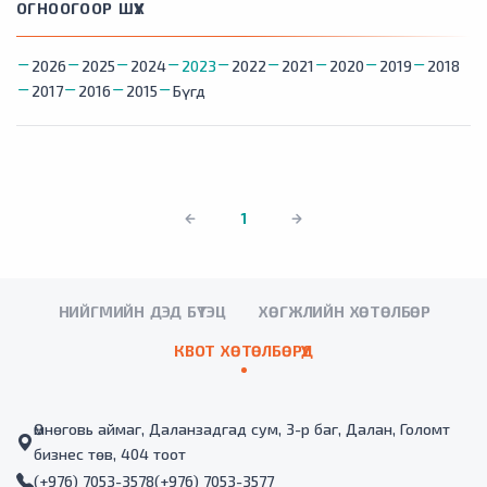
ОГНООГООР ШҮҮХ
2026
2025
2024
2023
2022
2021
2020
2019
2018
2017
2016
2015
Бүгд
1
НИЙГМИЙН ДЭД БҮТЭЦ
ХӨГЖЛИЙН ХӨТӨЛБӨР
КВОТ ХӨТӨЛБӨРҮҮД
Өмнөговь аймаг, Даланзадгад сум, 3-р баг, Далан, Голомт
бизнес төв, 404 тоот
(+976) 7053-3578
(+976) 7053-3577