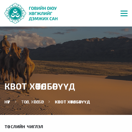
КВОТ ХӨТӨЛБӨРҮҮД
НҮҮР
ТӨСӨЛ, ХӨТӨЛБӨР
КВОТ ХӨТӨЛБӨРҮҮД
ТӨСЛИЙН ЧИГЛЭЛ