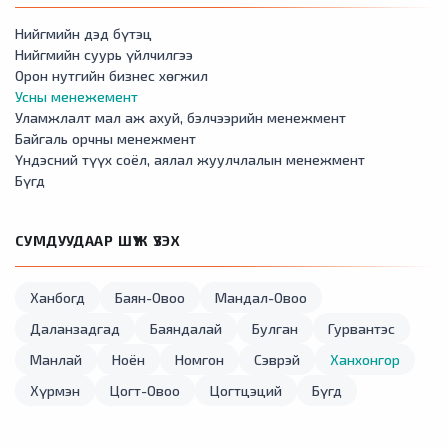
Нийгмийн дэд бүтэц
Нийгмийн суурь үйлчилгээ
Орон нутгийн бизнес хөгжил
Усны менежемент
Уламжлалт мал аж ахуй, бэлчээрийн менежмент
Байгаль орчны менежмент
Үндэсний түүх соёл, аялал жуулчлалын менежмент
Бүгд
СУМДУУДААР ШҮҮЖ ҮЗЭХ
Ханбогд
Баян-Овоо
Мандал-Овоо
Даланзадгад
Баяндалай
Булган
Гурвантэс
Манлай
Ноён
Номгон
Сэврэй
Ханхонгор
Хүрмэн
Цогт-Овоо
Цогтцэций
Бүгд