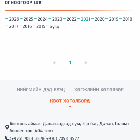
ОГНООГООР ШҮҮХ
2026
2025
2024
2023
2022
2021
2020
2019
2018
2017
2016
2015
Бүгд
1
НИЙГМИЙН ДЭД БҮТЭЦ
ХӨГЖЛИЙН ХӨТӨЛБӨР
КВОТ ХӨТӨЛБӨРҮҮД
Өмнөговь аймаг, Даланзадгад сум, 3-р баг, Далан, Голомт
бизнес төв, 404 тоот
(+976) 7053-3578
(+976) 7053-3577