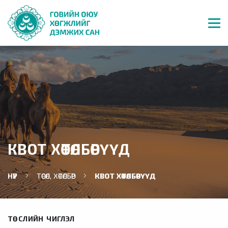
КВОТ ХӨТӨЛБӨРҮҮД
НҮҮР
ТӨСӨЛ, ХӨТӨЛБӨР
КВОТ ХӨТӨЛБӨРҮҮД
ТӨСЛИЙН ЧИГЛЭЛ