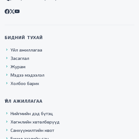
БИДНИЙ ТУХАЙ
Үйл ажиллагаа
Засаглал
Журам
Мэдээ мэдээлэл
Холбоо барих
ҮЙЛ АЖИЛЛАГАА
Нийгмийн дэд бүтэц
Хөгжлийн хөтөлбөрүүд
Санхүүжилтийн квот
Бичил зээлийн сан