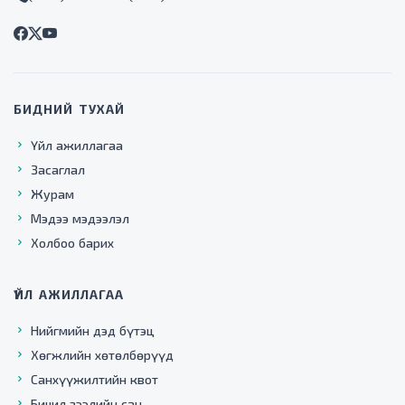
БИДНИЙ ТУХАЙ
Үйл ажиллагаа
Засаглал
Журам
Мэдээ мэдээлэл
Холбоо барих
ҮЙЛ АЖИЛЛАГАА
Нийгмийн дэд бүтэц
Хөгжлийн хөтөлбөрүүд
Санхүүжилтийн квот
Бичил зээлийн сан