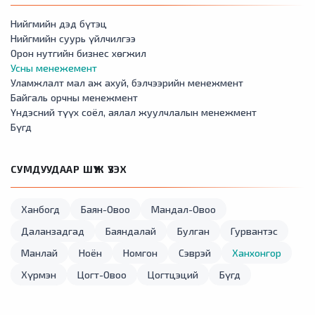
Нийгмийн дэд бүтэц
Нийгмийн суурь үйлчилгээ
Орон нутгийн бизнес хөгжил
Усны менежемент
Уламжлалт мал аж ахуй, бэлчээрийн менежмент
Байгаль орчны менежмент
Үндэсний түүх соёл, аялал жуулчлалын менежмент
Бүгд
СУМДУУДААР ШҮҮЖ ҮЗЭХ
Ханбогд
Баян-Овоо
Мандал-Овоо
Даланзадгад
Баяндалай
Булган
Гурвантэс
Манлай
Ноён
Номгон
Сэврэй
Ханхонгор
Хүрмэн
Цогт-Овоо
Цогтцэций
Бүгд