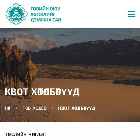
КВОТ ХӨТӨЛБӨРҮҮД
НҮҮР
ТӨСӨЛ, ХӨТӨЛБӨР
КВОТ ХӨТӨЛБӨРҮҮД
ТӨСЛИЙН ЧИГЛЭЛ