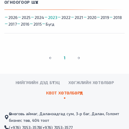
ОГНООГООР ШҮҮХ
2026
2025
2024
2023
2022
2021
2020
2019
2018
2017
2016
2015
Бүгд
1
НИЙГМИЙН ДЭД БҮТЭЦ
ХӨГЖЛИЙН ХӨТӨЛБӨР
КВОТ ХӨТӨЛБӨРҮҮД
Өмнөговь аймаг, Даланзадгад сум, 3-р баг, Далан, Голомт
бизнес төв, 404 тоот
(+976) 7053-3578
(+976) 7053-3577