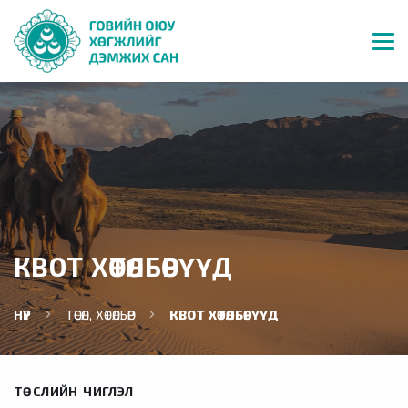
КВОТ ХӨТӨЛБӨРҮҮД
НҮҮР
ТӨСӨЛ, ХӨТӨЛБӨР
КВОТ ХӨТӨЛБӨРҮҮД
ТӨСЛИЙН ЧИГЛЭЛ