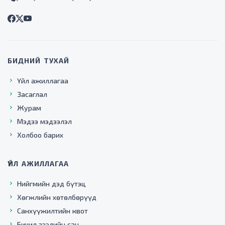
БИДНИЙ ТУХАЙ
Үйл ажиллагаа
Засаглал
Журам
Мэдээ мэдээлэл
Холбоо барих
ҮЙЛ АЖИЛЛАГАА
Нийгмийн дэд бүтэц
Хөгжлийн хөтөлбөрүүд
Санхүүжилтийн квот
Бичил зээлийн сан