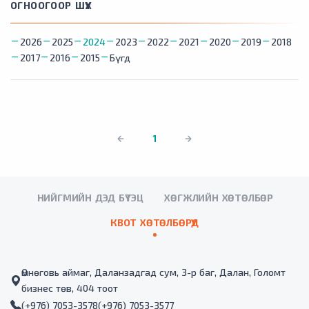
ОГНООГООР ШҮҮХ
2026
2025
2024
2023
2022
2021
2020
2019
2018
2017
2016
2015
Бүгд
1
НИЙГМИЙН ДЭД БҮТЭЦ
ХӨГЖЛИЙН ХӨТӨЛБӨР
КВОТ ХӨТӨЛБӨРҮҮД
Өмнөговь аймаг, Даланзадгад сум, 3-р баг, Далан, Голомт
бизнес төв, 404 тоот
(+976) 7053-3578
(+976) 7053-3577