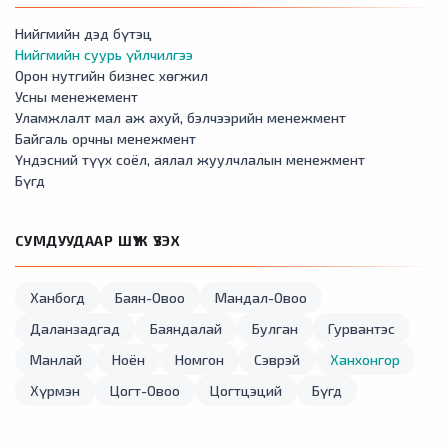
Нийгмийн дэд бүтэц
Нийгмийн суурь үйлчилгээ
Орон нутгийн бизнес хөгжил
Усны менежемент
Уламжлалт мал аж ахуй, бэлчээрийн менежмент
Байгаль орчны менежмент
Үндэсний түүх соёл, аялал жуулчлалын менежмент
Бүгд
СУМДУУДААР ШҮҮЖ ҮЗЭХ
Ханбогд
Баян-Овоо
Мандал-Овоо
Даланзадгад
Баяндалай
Булган
Гурвантэс
Манлай
Ноён
Номгон
Сэврэй
Ханхонгор
Хүрмэн
Цогт-Овоо
Цогтцэций
Бүгд