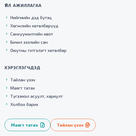
ҮЙЛ АЖИЛЛАГАА
Нийгмийн дэд бүтэц
Хөгжлийн хөтөлбөрүүд
Санхүүжилтийн квот
Бичил зээлийн сан
Оюутны тэтгэлэгт хөтөлбөр
ХЭРЭГЛЭГЧДЭД
Тайлан үзэх
Маягт татах
Түгээмэл асуулт, хариулт
Холбоо барих
Маягт татах
Тайлан үзэх