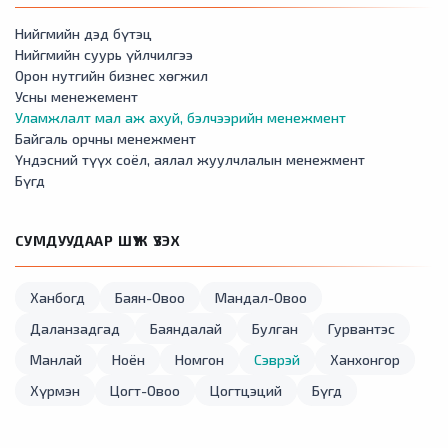
Нийгмийн дэд бүтэц
Нийгмийн суурь үйлчилгээ
Орон нутгийн бизнес хөгжил
Усны менежемент
Уламжлалт мал аж ахуй, бэлчээрийн менежмент
Байгаль орчны менежмент
Үндэсний түүх соёл, аялал жуулчлалын менежмент
Бүгд
СУМДУУДААР ШҮҮЖ ҮЗЭХ
Ханбогд
Баян-Овоо
Мандал-Овоо
Даланзадгад
Баяндалай
Булган
Гурвантэс
Манлай
Ноён
Номгон
Сэврэй
Ханхонгор
Хүрмэн
Цогт-Овоо
Цогтцэций
Бүгд