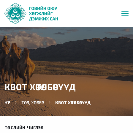
КВОТ ХӨТӨЛБӨРҮҮД
НҮҮР
ТӨСӨЛ, ХӨТӨЛБӨР
КВОТ ХӨТӨЛБӨРҮҮД
ТӨСЛИЙН ЧИГЛЭЛ