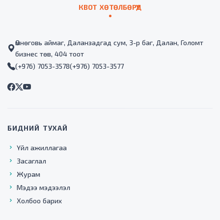
КВОТ ХӨТӨЛБӨРҮҮД
Өмнөговь аймаг, Даланзадгад сум, 3-р баг, Далан, Голомт
бизнес төв, 404 тоот
(+976) 7053-3578
(+976) 7053-3577
БИДНИЙ ТУХАЙ
Үйл ажиллагаа
Засаглал
Журам
Мэдээ мэдээлэл
Холбоо барих