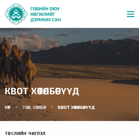
КВОТ ХӨТӨЛБӨРҮҮД
НҮҮР
ТӨСӨЛ, ХӨТӨЛБӨР
КВОТ ХӨТӨЛБӨРҮҮД
ТӨСЛИЙН ЧИГЛЭЛ