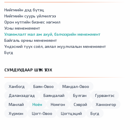
Нийгмийн дэд бүтэц
Нийгмийн суурь үйлчилгээ
Орон нутгийн бизнес хөгжил
Усны менежемент
Уламжлалт мал аж ахуй, бэлчээрийн менежмент
Байгаль орчны менежмент
Үндэсний түүх соёл, аялал жуулчлалын менежмент
Бүгд
СУМДУУДААР ШҮҮЖ ҮЗЭХ
Ханбогд
Баян-Овоо
Мандал-Овоо
Даланзадгад
Баяндалай
Булган
Гурвантэс
Манлай
Ноён
Номгон
Сэврэй
Ханхонгор
Хүрмэн
Цогт-Овоо
Цогтцэций
Бүгд