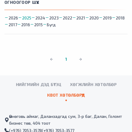
ОГНООГООР ШҮҮХ
2026
2025
2024
2023
2022
2021
2020
2019
2018
2017
2016
2015
Бүгд
1
НИЙГМИЙН ДЭД БҮТЭЦ
ХӨГЖЛИЙН ХӨТӨЛБӨР
КВОТ ХӨТӨЛБӨРҮҮД
Өмнөговь аймаг, Даланзадгад сум, 3-р баг, Далан, Голомт
бизнес төв, 404 тоот
(+976) 7053-3578
(+976) 7053-3577