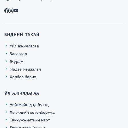
БИДНИЙ ТУХАЙ
Үйл ажиллагаа
Засаглал
Журам
Мэдээ мэдээлэл
Холбоо барих
ҮЙЛ АЖИЛЛАГАА
Нийгмийн дэд бүтэц
Хөгжлийн хөтөлбөрүүд
Санхүүжилтийн квот
Бичил зээлийн сан