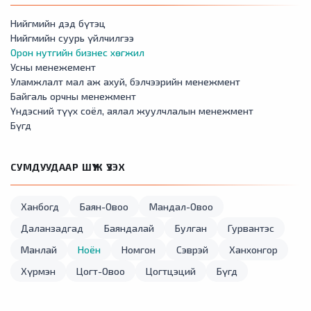
Нийгмийн дэд бүтэц
Нийгмийн суурь үйлчилгээ
Орон нутгийн бизнес хөгжил
Усны менежемент
Уламжлалт мал аж ахуй, бэлчээрийн менежмент
Байгаль орчны менежмент
Үндэсний түүх соёл, аялал жуулчлалын менежмент
Бүгд
СУМДУУДААР ШҮҮЖ ҮЗЭХ
Ханбогд
Баян-Овоо
Мандал-Овоо
Даланзадгад
Баяндалай
Булган
Гурвантэс
Манлай
Ноён
Номгон
Сэврэй
Ханхонгор
Хүрмэн
Цогт-Овоо
Цогтцэций
Бүгд