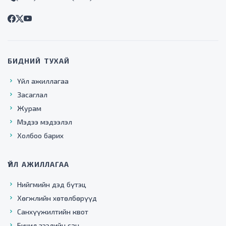
БИДНИЙ ТУХАЙ
Үйл ажиллагаа
Засаглал
Журам
Мэдээ мэдээлэл
Холбоо барих
ҮЙЛ АЖИЛЛАГАА
Нийгмийн дэд бүтэц
Хөгжлийн хөтөлбөрүүд
Санхүүжилтийн квот
Бичил зээлийн сан