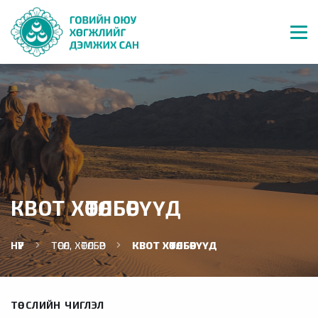
КВОТ ХӨТӨЛБӨРҮҮД
НҮҮР
ТӨСӨЛ, ХӨТӨЛБӨР
КВОТ ХӨТӨЛБӨРҮҮД
ТӨСЛИЙН ЧИГЛЭЛ