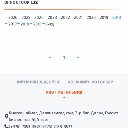
ОГНООГООР ШҮҮХ
2026
2025
2024
2023
2022
2021
2020
2019
2018
2017
2016
2015
Бүгд
1
НИЙГМИЙН ДЭД БҮТЭЦ
ХӨГЖЛИЙН ХӨТӨЛБӨР
КВОТ ХӨТӨЛБӨРҮҮД
Өмнөговь аймаг, Даланзадгад сум, 3-р баг, Далан, Голомт
бизнес төв, 404 тоот
(+976) 7053-3578
(+976) 7053-3577