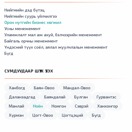
Нийгмийн дэд бүтэц
Нийгмийн суурь үйлчилгээ
Орон нутгийн бизнес хөгжил
Усны менежемент
Уламжлалт мал аж ахуй, бэлчээрийн менежмент
Байгаль орчны менежмент
Үндэсний түүх соёл, аялал жуулчлалын менежмент
Бүгд
СУМДУУДААР ШҮҮЖ ҮЗЭХ
Ханбогд
Баян-Овоо
Мандал-Овоо
Даланзадгад
Баяндалай
Булган
Гурвантэс
Манлай
Ноён
Номгон
Сэврэй
Ханхонгор
Хүрмэн
Цогт-Овоо
Цогтцэций
Бүгд