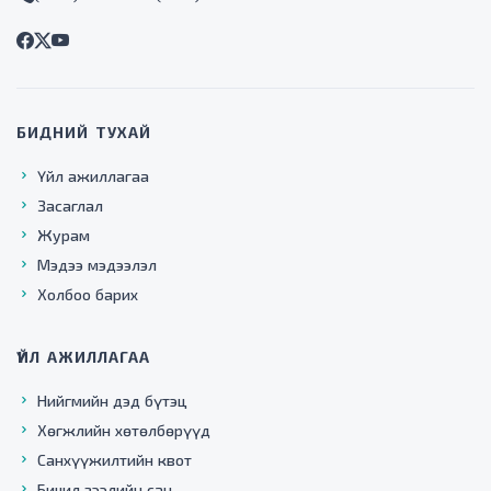
БИДНИЙ ТУХАЙ
Үйл ажиллагаа
Засаглал
Журам
Мэдээ мэдээлэл
Холбоо барих
ҮЙЛ АЖИЛЛАГАА
Нийгмийн дэд бүтэц
Хөгжлийн хөтөлбөрүүд
Санхүүжилтийн квот
Бичил зээлийн сан