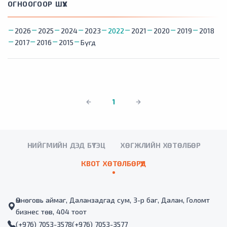
ОГНООГООР ШҮҮХ
2026
2025
2024
2023
2022
2021
2020
2019
2018
2017
2016
2015
Бүгд
1
НИЙГМИЙН ДЭД БҮТЭЦ
ХӨГЖЛИЙН ХӨТӨЛБӨР
КВОТ ХӨТӨЛБӨРҮҮД
Өмнөговь аймаг, Даланзадгад сум, 3-р баг, Далан, Голомт
бизнес төв, 404 тоот
(+976) 7053-3578
(+976) 7053-3577