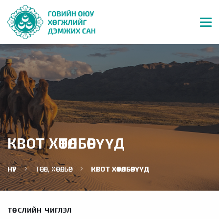
КВОТ ХӨТӨЛБӨРҮҮД
НҮҮР
ТӨСӨЛ, ХӨТӨЛБӨР
КВОТ ХӨТӨЛБӨРҮҮД
ТӨСЛИЙН ЧИГЛЭЛ