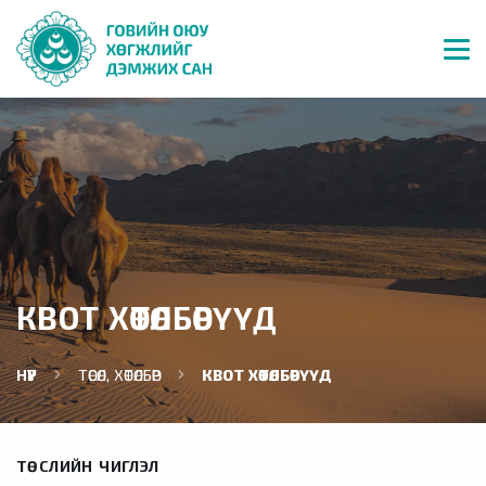
КВОТ ХӨТӨЛБӨРҮҮД
НҮҮР
ТӨСӨЛ, ХӨТӨЛБӨР
КВОТ ХӨТӨЛБӨРҮҮД
ТӨСЛИЙН ЧИГЛЭЛ