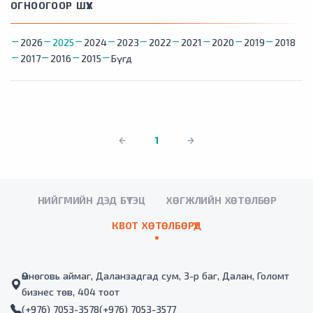
ОГНООГООР ШҮҮХ
2026
2025
2024
2023
2022
2021
2020
2019
2018
2017
2016
2015
Бүгд
1
НИЙГМИЙН ДЭД БҮТЭЦ
ХӨГЖЛИЙН ХӨТӨЛБӨР
КВОТ ХӨТӨЛБӨРҮҮД
Өмнөговь аймаг, Даланзадгад сум, 3-р баг, Далан, Голомт
бизнес төв, 404 тоот
(+976) 7053-3578
(+976) 7053-3577