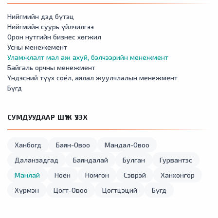
Нийгмийн дэд бүтэц
Нийгмийн суурь үйлчилгээ
Орон нутгийн бизнес хөгжил
Усны менежемент
Уламжлалт мал аж ахуй, бэлчээрийн менежмент
Байгаль орчны менежмент
Үндэсний түүх соёл, аялал жуулчлалын менежмент
Бүгд
СУМДУУДААР ШҮҮЖ ҮЗЭХ
Ханбогд
Баян-Овоо
Мандал-Овоо
Даланзадгад
Баяндалай
Булган
Гурвантэс
Манлай
Ноён
Номгон
Сэврэй
Ханхонгор
Хүрмэн
Цогт-Овоо
Цогтцэций
Бүгд