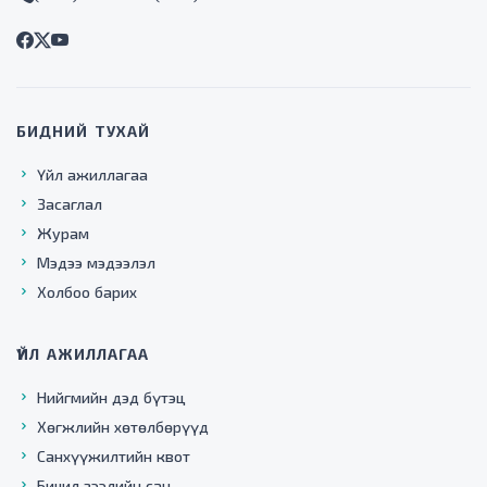
БИДНИЙ ТУХАЙ
Үйл ажиллагаа
Засаглал
Журам
Мэдээ мэдээлэл
Холбоо барих
ҮЙЛ АЖИЛЛАГАА
Нийгмийн дэд бүтэц
Хөгжлийн хөтөлбөрүүд
Санхүүжилтийн квот
Бичил зээлийн сан