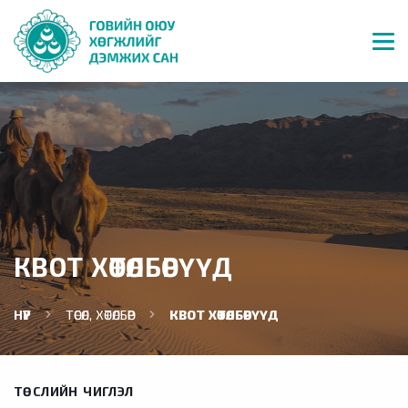
КВОТ ХӨТӨЛБӨРҮҮД
НҮҮР
ТӨСӨЛ, ХӨТӨЛБӨР
КВОТ ХӨТӨЛБӨРҮҮД
ТӨСЛИЙН ЧИГЛЭЛ