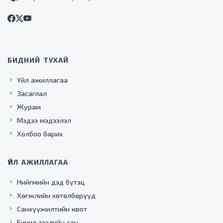
БИДНИЙ ТУХАЙ
Үйл ажиллагаа
Засаглал
Журам
Мэдээ мэдээлэл
Холбоо барих
ҮЙЛ АЖИЛЛАГАА
Нийгмийн дэд бүтэц
Хөгжлийн хөтөлбөрүүд
Санхүүжилтийн квот
Бичил зээлийн сан