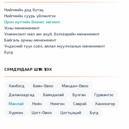
Нийгмийн дэд бүтэц
Нийгмийн суурь үйлчилгээ
Орон нутгийн бизнес хөгжил
Усны менежемент
Уламжлалт мал аж ахуй, бэлчээрийн менежмент
Байгаль орчны менежмент
Үндэсний түүх соёл, аялал жуулчлалын менежмент
Бүгд
СУМДУУДААР ШҮҮЖ ҮЗЭХ
Ханбогд
Баян-Овоо
Мандал-Овоо
Даланзадгад
Баяндалай
Булган
Гурвантэс
Манлай
Ноён
Номгон
Сэврэй
Ханхонгор
Хүрмэн
Цогт-Овоо
Цогтцэций
Бүгд