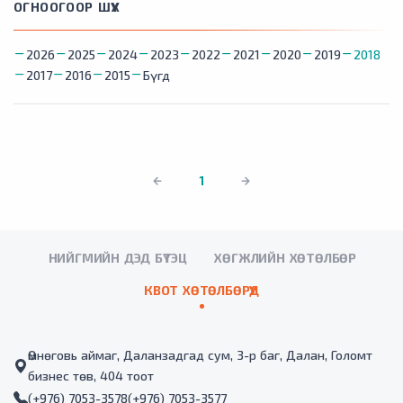
ОГНООГООР ШҮҮХ
2026
2025
2024
2023
2022
2021
2020
2019
2018
2017
2016
2015
Бүгд
1
НИЙГМИЙН ДЭД БҮТЭЦ
ХӨГЖЛИЙН ХӨТӨЛБӨР
КВОТ ХӨТӨЛБӨРҮҮД
Өмнөговь аймаг, Даланзадгад сум, 3-р баг, Далан, Голомт
бизнес төв, 404 тоот
(+976) 7053-3578
(+976) 7053-3577