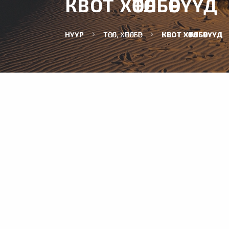
КВОТ ХӨТӨЛБӨРҮҮД
НҮҮР
ТӨСӨЛ, ХӨТӨЛБӨР
КВОТ ХӨТӨЛБӨРҮҮД