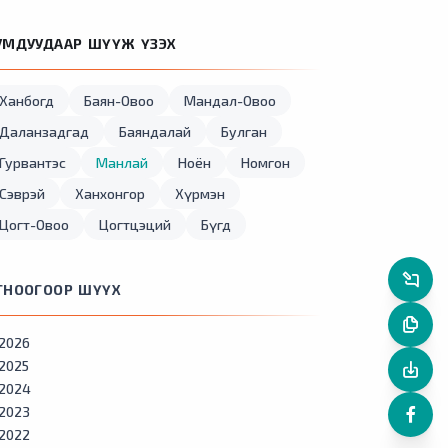
УМДУУДААР ШҮҮЖ ҮЗЭХ
Ханбогд
Баян-Овоо
Мандал-Овоо
Даланзадгад
Баяндалай
Булган
Гурвантэс
Манлай
Ноён
Номгон
Сэврэй
Ханхонгор
Хүрмэн
Цогт-Овоо
Цогтцэций
Бүгд
ГНООГООР ШҮҮХ
2026
2025
2024
2023
2022