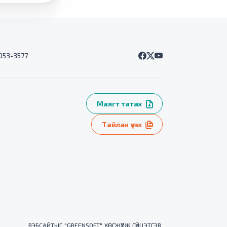
7053-3577
Маягт татах
Тайлан үзэх
ВЭБСАЙТ
ЫГ "
GREENSOFT
" ХӨГЖҮҮЛЖ ГҮЙЦЭТГЭВ.