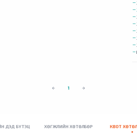
1
Н ДЭД БҮТЭЦ
ХӨГЖЛИЙН ХӨТӨЛБӨР
КВОТ ХӨТӨ