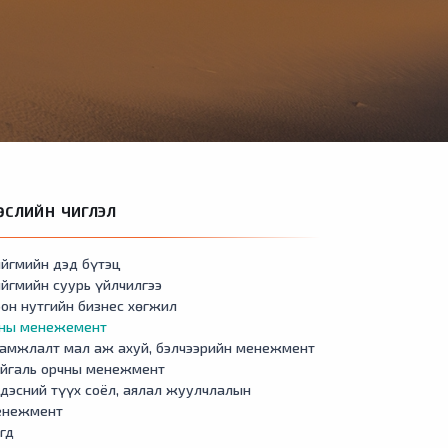
ӨСЛИЙН ЧИГЛЭЛ
йгмийн дэд бүтэц
йгмийн суурь үйлчилгээ
он нутгийн бизнес хөгжил
сны менежемент
амжлалт мал аж ахуй, бэлчээрийн менежмент
айгаль орчны менежмент
дэсний түүх соёл, аялал жуулчлалын
енежмент
гд