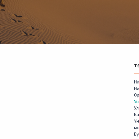
Т
Ни
Ни
Ор
У
Ул
Б
Үн
м
Бү