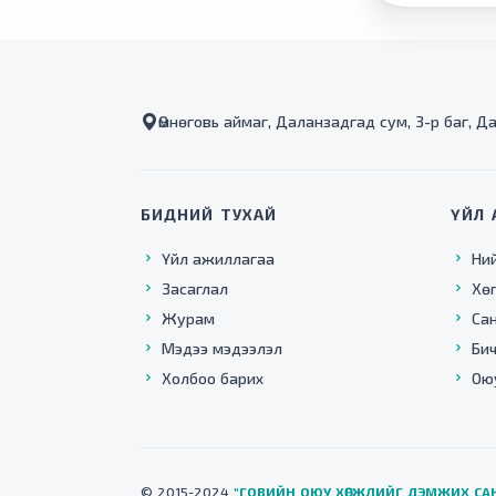
Өмнөговь аймаг, Даланзадгад сум, 3-р баг, Д
БИДНИЙ ТУХАЙ
ҮЙЛ 
Үйл ажиллагаа
Ни
Засаглал
Хө
Журам
Са
Мэдээ мэдээлэл
Бич
Холбоо барих
Ою
© 2015-2024
"ГОВИЙН ОЮУ ХӨГЖЛИЙГ ДЭМЖИХ СА