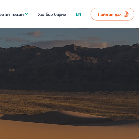
ийн төлөө сан
Холбоо барих
EN
Тайлан үзэх