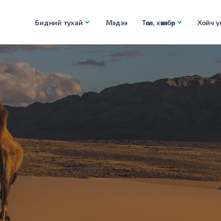
Бидний тухай
Мэдээ
Төсөл, хөтөлбөр
Хойч үе