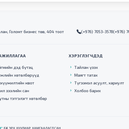
алан, Голомт бизнес төв, 404 тоот
(+976) 7053-3578
(+976) 
АЖИЛЛАГАА
ХЭРЭГЛЭГЧДЭД
йгмийн дэд бүтэц
Тайлан үзэх
гжлийн хөтөлбөрүүд
Маягт татах
нхүүжилтийн квот
Түгээмэл асуулт, хариулт
ил зээлийн сан
Холбоо барих
утны тэтгэлэгт хөтөлбөр
Н"
БҮХ ЭРХ ХУУЛИАР ХАМГААЛАГДСАН