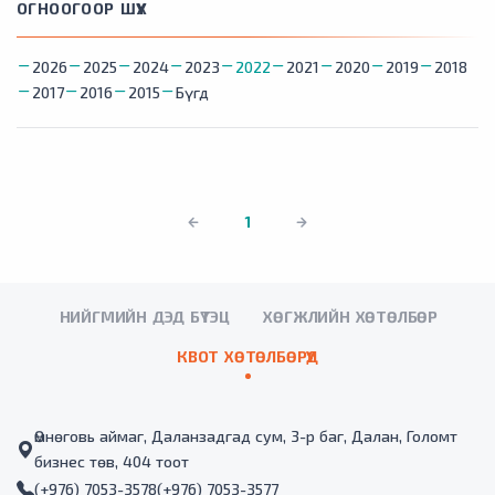
ОГНООГООР ШҮҮХ
2026
2025
2024
2023
2022
2021
2020
2019
2018
2017
2016
2015
Бүгд
1
НИЙГМИЙН ДЭД БҮТЭЦ
ХӨГЖЛИЙН ХӨТӨЛБӨР
КВОТ ХӨТӨЛБӨРҮҮД
Өмнөговь аймаг, Даланзадгад сум, 3-р баг, Далан, Голомт
бизнес төв, 404 тоот
(+976) 7053-3578
(+976) 7053-3577