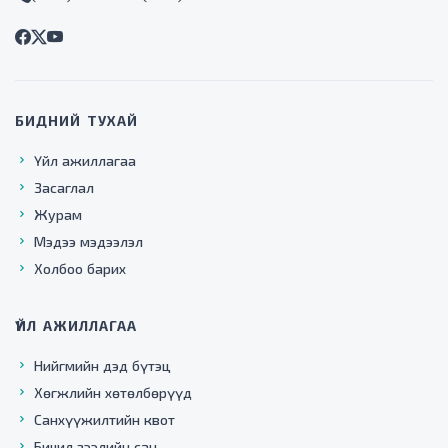
БИДНИЙ ТУХАЙ
Үйл ажиллагаа
Засаглал
Журам
Мэдээ мэдээлэл
Холбоо барих
ҮЙЛ АЖИЛЛАГАА
Нийгмийн дэд бүтэц
Хөгжлийн хөтөлбөрүүд
Санхүүжилтийн квот
Бичил зээлийн сан