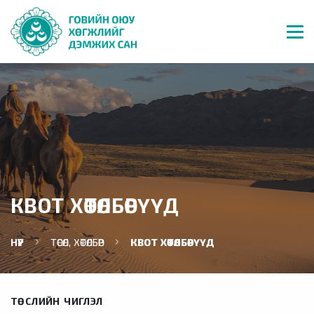
КВОТ ХӨТӨЛБӨРҮҮД
НҮҮР
ТӨСӨЛ, ХӨТӨЛБӨР
КВОТ ХӨТӨЛБӨРҮҮД
ТӨСЛИЙН ЧИГЛЭЛ