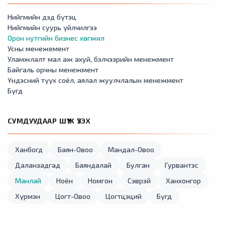
Нийгмийн дэд бүтэц
Нийгмийн суурь үйлчилгээ
Орон нутгийн бизнес хөгжил
Усны менежемент
Уламжлалт мал аж ахуй, бэлчээрийн менежмент
Байгаль орчны менежмент
Үндэсний түүх соёл, аялал жуулчлалын менежмент
Бүгд
СУМДУУДААР ШҮҮЖ ҮЗЭХ
Ханбогд
Баян-Овоо
Мандал-Овоо
Даланзадгад
Баяндалай
Булган
Гурвантэс
Манлай
Ноён
Номгон
Сэврэй
Ханхонгор
Хүрмэн
Цогт-Овоо
Цогтцэций
Бүгд