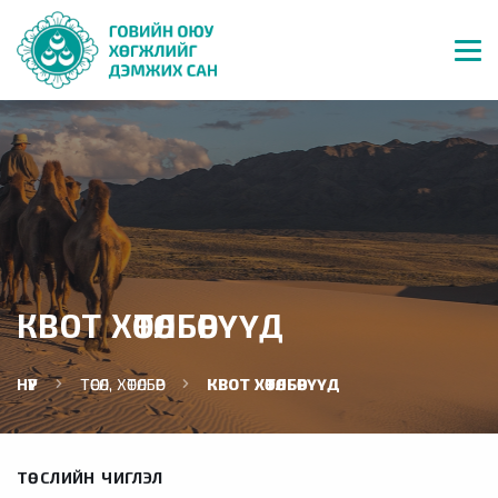
КВОТ ХӨТӨЛБӨРҮҮД
НҮҮР
ТӨСӨЛ, ХӨТӨЛБӨР
КВОТ ХӨТӨЛБӨРҮҮД
ТӨСЛИЙН ЧИГЛЭЛ