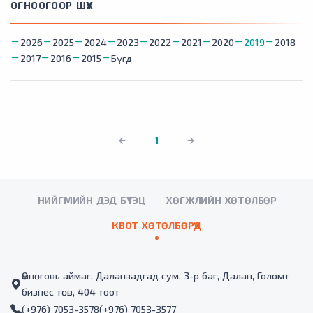
ОГНООГООР ШҮҮХ
2026
2025
2024
2023
2022
2021
2020
2019
2018
2017
2016
2015
Бүгд
1
НИЙГМИЙН ДЭД БҮТЭЦ
ХӨГЖЛИЙН ХӨТӨЛБӨР
КВОТ ХӨТӨЛБӨРҮҮД
Өмнөговь аймаг, Даланзадгад сум, 3-р баг, Далан, Голомт
бизнес төв, 404 тоот
(+976) 7053-3578
(+976) 7053-3577