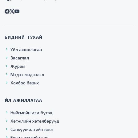
БИДНИЙ ТУХАЙ
Үйл ажиллагаа
Засаглал
Журам
Мэдээ мэдээлэл
Холбоо барих
ҮЙЛ АЖИЛЛАГАА
Нийгмийн дэд бүтэц
Хөгжлийн хөтөлбөрүүд
Санхүүжилтийн квот
Бичил зээлийн сан