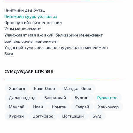
Нийгмийн дэд бүтэц
Нийгмийн суурь үйлчилгээ
Орон нутгийн бизнес хөгжил
Усны менежемент
Уламжлалт мал аж ахуй, бэлчээрийн менежмент
Байгаль орчны менежмент
Үндэсний түүх соёл, аялал жуулчлалын менежмент
Бүгд
СУМДУУДААР ШҮҮЖ ҮЗЭХ
Ханбогд
Баян-Овоо
Мандал-Овоо
Даланзадгад
Баяндалай
Булган
Гурвантэс
Манлай
Ноён
Номгон
Сэврэй
Ханхонгор
Хүрмэн
Цогт-Овоо
Цогтцэций
Бүгд