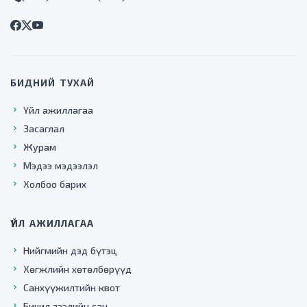
БИДНИЙ ТУХАЙ
Үйл ажиллагаа
Засаглал
Журам
Мэдээ мэдээлэл
Холбоо барих
ҮЙЛ АЖИЛЛАГАА
Нийгмийн дэд бүтэц
Хөгжлийн хөтөлбөрүүд
Санхүүжилтийн квот
Бичил зээлийн сан