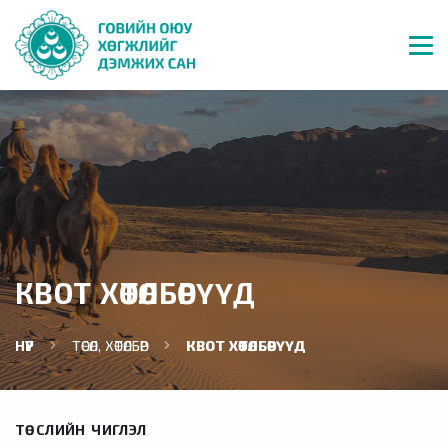
КВОТ ХӨТӨЛБӨРҮҮД
НҮҮР
ТӨСӨЛ, ХӨТӨЛБӨР
КВОТ ХӨТӨЛБӨРҮҮД
ТӨСЛИЙН ЧИГЛЭЛ