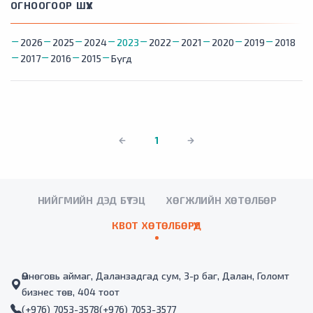
ОГНООГООР ШҮҮХ
2026
2025
2024
2023
2022
2021
2020
2019
2018
2017
2016
2015
Бүгд
1
НИЙГМИЙН ДЭД БҮТЭЦ
ХӨГЖЛИЙН ХӨТӨЛБӨР
КВОТ ХӨТӨЛБӨРҮҮД
Өмнөговь аймаг, Даланзадгад сум, 3-р баг, Далан, Голомт
бизнес төв, 404 тоот
(+976) 7053-3578
(+976) 7053-3577