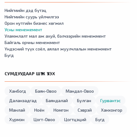
Нийгмийн дэд бүтэц
Нийгмийн суурь үйлчилгээ
Орон нутгийн бизнес хөгжил
Усны менежемент
Уламжлалт мал аж ахуй, бэлчээрийн менежмент
Байгаль орчны менежмент
Үндэсний түүх соёл, аялал жуулчлалын менежмент
Бүгд
СУМДУУДААР ШҮҮЖ ҮЗЭХ
Ханбогд
Баян-Овоо
Мандал-Овоо
Даланзадгад
Баяндалай
Булган
Гурвантэс
Манлай
Ноён
Номгон
Сэврэй
Ханхонгор
Хүрмэн
Цогт-Овоо
Цогтцэций
Бүгд