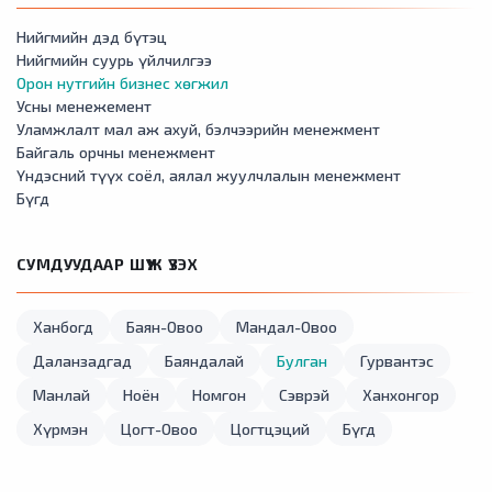
Нийгмийн дэд бүтэц
Нийгмийн суурь үйлчилгээ
Орон нутгийн бизнес хөгжил
Усны менежемент
Уламжлалт мал аж ахуй, бэлчээрийн менежмент
Байгаль орчны менежмент
Үндэсний түүх соёл, аялал жуулчлалын менежмент
Бүгд
СУМДУУДААР ШҮҮЖ ҮЗЭХ
Ханбогд
Баян-Овоо
Мандал-Овоо
Даланзадгад
Баяндалай
Булган
Гурвантэс
Манлай
Ноён
Номгон
Сэврэй
Ханхонгор
Хүрмэн
Цогт-Овоо
Цогтцэций
Бүгд