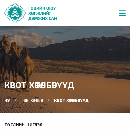
КВОТ ХӨТӨЛБӨРҮҮД
НҮҮР
ТӨСӨЛ, ХӨТӨЛБӨР
КВОТ ХӨТӨЛБӨРҮҮД
ТӨСЛИЙН ЧИГЛЭЛ