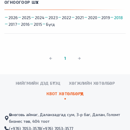
ОГНООГООР ШҮҮХ
2026
2025
2024
2023
2022
2021
2020
2019
2018
2017
2016
2015
Бүгд
1
НИЙГМИЙН ДЭД БҮТЭЦ
ХӨГЖЛИЙН ХӨТӨЛБӨР
КВОТ ХӨТӨЛБӨРҮҮД
Өмнөговь аймаг, Даланзадгад сум, 3-р баг, Далан, Голомт
бизнес төв, 404 тоот
(+976) 7053-3578
(+976) 7053-3577