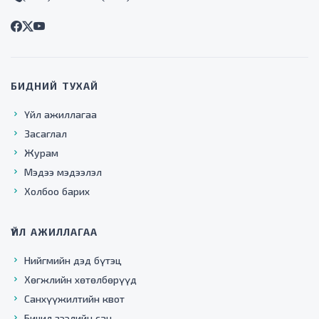
БИДНИЙ ТУХАЙ
Үйл ажиллагаа
Засаглал
Журам
Мэдээ мэдээлэл
Холбоо барих
ҮЙЛ АЖИЛЛАГАА
Нийгмийн дэд бүтэц
Хөгжлийн хөтөлбөрүүд
Санхүүжилтийн квот
Бичил зээлийн сан